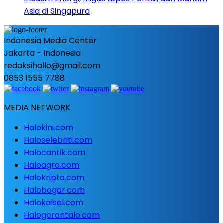
Asia di Singapura
Indonesia Media Center
Jakarta - Indonesia
redaksihallo@gmail.com
0853 1555 7788
MEDIA NETWORK
Halokini.com
Haloselebriti.com
Halocantik.com
Haloagro.com
Halokripto.com
Halobogor.com
Halokalsel.com
Halogorontalo.com