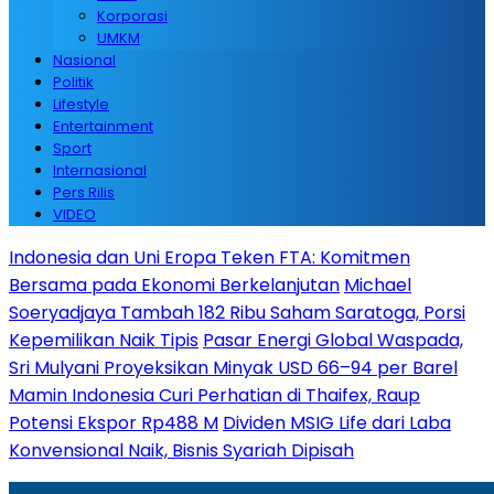
Korporasi
UMKM
Nasional
Politik
Lifestyle
Entertainment
Sport
Internasional
Pers Rilis
VIDEO
Indonesia dan Uni Eropa Teken FTA: Komitmen
Bersama pada Ekonomi Berkelanjutan
Michael
Soeryadjaya Tambah 182 Ribu Saham Saratoga, Porsi
Kepemilikan Naik Tipis
Pasar Energi Global Waspada,
Sri Mulyani Proyeksikan Minyak USD 66–94 per Barel
Mamin Indonesia Curi Perhatian di Thaifex, Raup
Potensi Ekspor Rp488 M
Dividen MSIG Life dari Laba
Konvensional Naik, Bisnis Syariah Dipisah