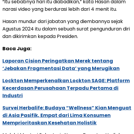
“Itu sebabnya hari itu diabadikan,” kata Hasan dalam
narasi video yang berdurasi lebih dari 4 menit itu.
Hasan mundur dari jabatan yang diembannya sejak
Agustus 2024 itu dalam sebuah surat pengunduran diri
dan dikirimkan kepada Presiden.
Baca Juga:
Laporan Cision Peringatkan Merek tentang
‘Jebakan Fragmentasi Data’ yang Merugikan
Lockton Memperkenalkan Lockton SAGE: Platform
Kecerdasan Perusahaan Terpadu Pertama di
Industri
Survei Herbalife: Budaya “Wellness” Kian Menguat
di Asia Pasifik, Empat dari Lima Konsumen
Memprioritaskan Kesehatan Holistik