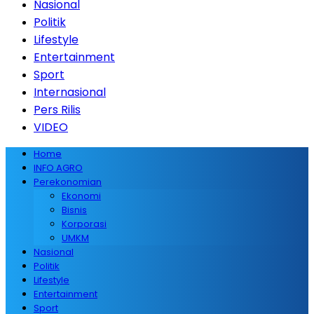
Nasional
Politik
Lifestyle
Entertainment
Sport
Internasional
Pers Rilis
VIDEO
Home
INFO AGRO
Perekonomian
Ekonomi
Bisnis
Korporasi
UMKM
Nasional
Politik
Lifestyle
Entertainment
Sport