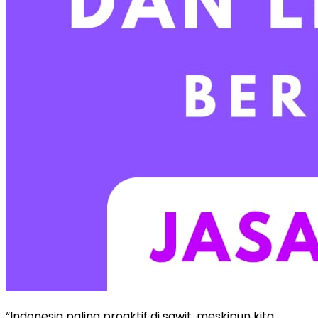
“Indonesia paling proaktif di sawit, meskipun kita