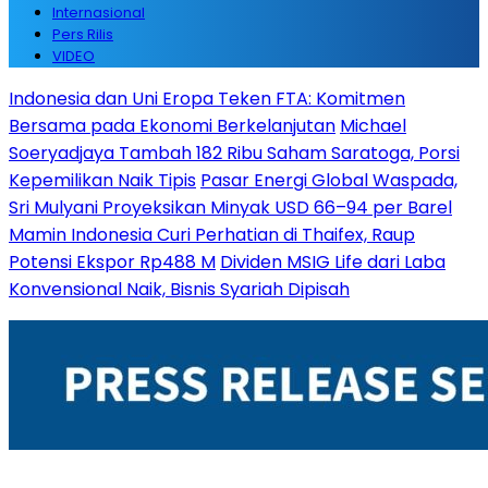
Internasional
Pers Rilis
VIDEO
Indonesia dan Uni Eropa Teken FTA: Komitmen
Bersama pada Ekonomi Berkelanjutan
Michael
Soeryadjaya Tambah 182 Ribu Saham Saratoga, Porsi
Kepemilikan Naik Tipis
Pasar Energi Global Waspada,
Sri Mulyani Proyeksikan Minyak USD 66–94 per Barel
Mamin Indonesia Curi Perhatian di Thaifex, Raup
Potensi Ekspor Rp488 M
Dividen MSIG Life dari Laba
Konvensional Naik, Bisnis Syariah Dipisah