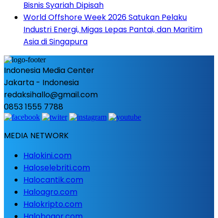
Bisnis Syariah Dipisah
World Offshore Week 2026 Satukan Pelaku
Industri Energi, Migas Lepas Pantai, dan Maritim
Asia di Singapura
Indonesia Media Center
Jakarta - Indonesia
redaksihallo@gmail.com
0853 1555 7788
MEDIA NETWORK
Halokini.com
Haloselebriti.com
Halocantik.com
Haloagro.com
Halokripto.com
Halobogor.com