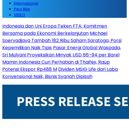
Internasional
Pers Rilis
VIDEO
Indonesia dan Uni Eropa Teken FTA: Komitmen
Bersama pada Ekonomi Berkelanjutan
Michael
Soeryadjaya Tambah 182 Ribu Saham Saratoga, Porsi
Kepemilikan Naik Tipis
Pasar Energi Global Waspada,
Sri Mulyani Proyeksikan Minyak USD 66–94 per Barel
Mamin Indonesia Curi Perhatian di Thaifex, Raup
Potensi Ekspor Rp488 M
Dividen MSIG Life dari Laba
Konvensional Naik, Bisnis Syariah Dipisah