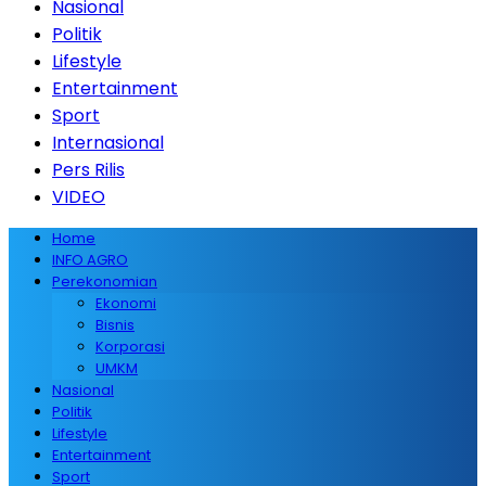
Nasional
Politik
Lifestyle
Entertainment
Sport
Internasional
Pers Rilis
VIDEO
Home
INFO AGRO
Perekonomian
Ekonomi
Bisnis
Korporasi
UMKM
Nasional
Politik
Lifestyle
Entertainment
Sport