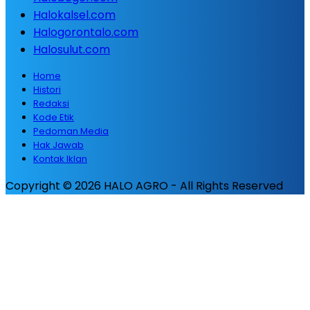
Halokalsel.com
Halogorontalo.com
Halosulut.com
Home
Histori
Redaksi
Kode Etik
Pedoman Media
Hak Jawab
Kontak Iklan
Copyright © 2026 HALO AGRO - All Rights Reserved