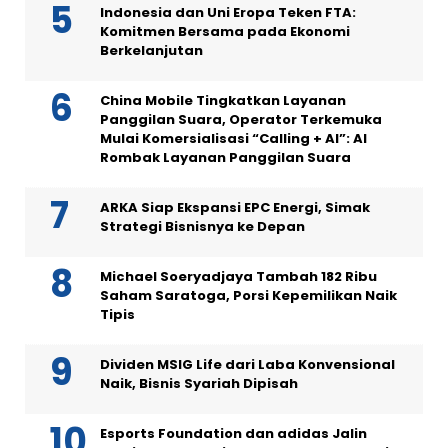
Indonesia dan Uni Eropa Teken FTA:
Komitmen Bersama pada Ekonomi
Berkelanjutan
China Mobile Tingkatkan Layanan
Panggilan Suara, Operator Terkemuka
Mulai Komersialisasi “Calling + AI”: AI
Rombak Layanan Panggilan Suara
ARKA Siap Ekspansi EPC Energi, Simak
Strategi Bisnisnya ke Depan
Michael Soeryadjaya Tambah 182 Ribu
Saham Saratoga, Porsi Kepemilikan Naik
Tipis
Dividen MSIG Life dari Laba Konvensional
Naik, Bisnis Syariah Dipisah
Esports Foundation dan adidas Jalin