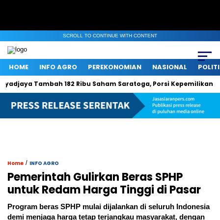
SCROLL TO CONTINUE WITH CONTENT
HOME
INFO AGRO
PEREKONOMIAN
NASIONAL
POLIT
jaya Tambah 182 Ribu Saham Saratoga, Porsi Kepemilikan Naik Ti
/
Home
INFO AGRO
Pemerintah Gulirkan Beras SPHP
untuk Redam Harga Tinggi di Pasar
Program beras SPHP mulai dijalankan di seluruh Indonesia
demi menjaga harga tetap terjangkau masyarakat, dengan