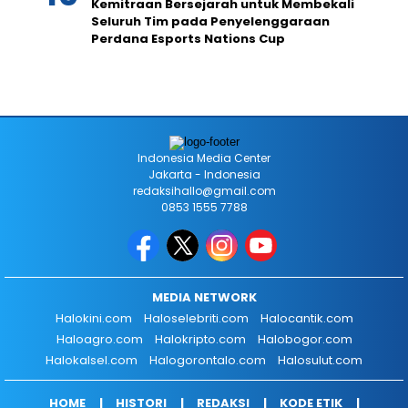
Kemitraan Bersejarah untuk Membekali
Seluruh Tim pada Penyelenggaraan
Perdana Esports Nations Cup
Indonesia Media Center
Jakarta - Indonesia
redaksihallo@gmail.com
0853 1555 7788
MEDIA NETWORK
Halokini.com
Haloselebriti.com
Halocantik.com
Haloagro.com
Halokripto.com
Halobogor.com
Halokalsel.com
Halogorontalo.com
Halosulut.com
HOME
HISTORI
REDAKSI
KODE ETIK