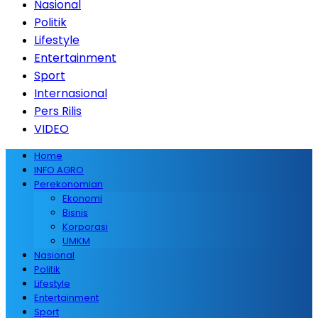
Nasional
Politik
Lifestyle
Entertainment
Sport
Internasional
Pers Rilis
VIDEO
Home
INFO AGRO
Perekonomian
Ekonomi
Bisnis
Korporasi
UMKM
Nasional
Politik
Lifestyle
Entertainment
Sport