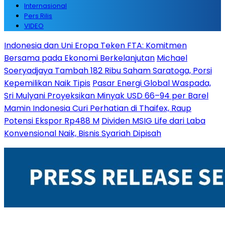
Internasional
Pers Rilis
VIDEO
Indonesia dan Uni Eropa Teken FTA: Komitmen
Bersama pada Ekonomi Berkelanjutan
Michael
Soeryadjaya Tambah 182 Ribu Saham Saratoga, Porsi
Kepemilikan Naik Tipis
Pasar Energi Global Waspada,
Sri Mulyani Proyeksikan Minyak USD 66–94 per Barel
Mamin Indonesia Curi Perhatian di Thaifex, Raup
Potensi Ekspor Rp488 M
Dividen MSIG Life dari Laba
Konvensional Naik, Bisnis Syariah Dipisah