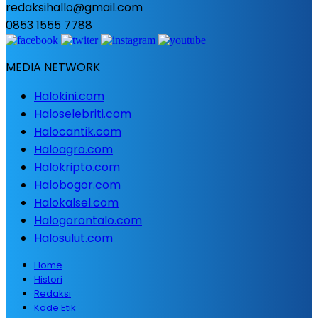
redaksihallo@gmail.com
0853 1555 7788
MEDIA NETWORK
Halokini.com
Haloselebriti.com
Halocantik.com
Haloagro.com
Halokripto.com
Halobogor.com
Halokalsel.com
Halogorontalo.com
Halosulut.com
Home
Histori
Redaksi
Kode Etik