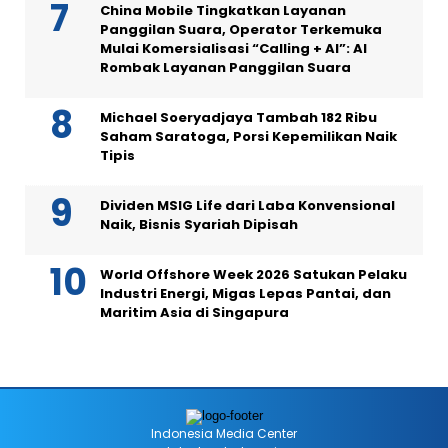
China Mobile Tingkatkan Layanan
Panggilan Suara, Operator Terkemuka
Mulai Komersialisasi “Calling + AI”: AI
Rombak Layanan Panggilan Suara
Michael Soeryadjaya Tambah 182 Ribu
Saham Saratoga, Porsi Kepemilikan Naik
Tipis
Dividen MSIG Life dari Laba Konvensional
Naik, Bisnis Syariah Dipisah
World Offshore Week 2026 Satukan Pelaku
Industri Energi, Migas Lepas Pantai, dan
Maritim Asia di Singapura
Indonesia Media Center