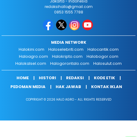
Jakarta - Indonesia
redaksihallo@gmail.com
0853 1555 7788
MEDIA NETWORK
Halokini.com
Haloselebriti.com
Halocantik.com
Haloagro.com
Halokripto.com
Halobogor.com
Halokalsel.com
Halogorontalo.com
Halosulut.com
HOME
HISTORI
REDAKSI
KODE ETIK
PEDOMAN MEDIA
HAK JAWAB
KONTAK IKLAN
COPYRIGHT © 2026 HALO AGRO - ALL RIGHTS RESERVED