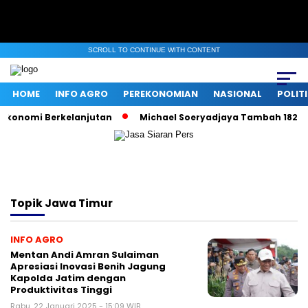
SCROLL TO CONTINUE WITH CONTENT
HOME
INFO AGRO
PEREKONOMIAN
NASIONAL
POLIT
Ekonomi Berkelanjutan
Michael Soeryadjaya Tambah 182 Ribu
Topik
Jawa Timur
INFO AGRO
Mentan Andi Amran Sulaiman
Apresiasi Inovasi Benih Jagung
Kapolda Jatim dengan
Produktivitas Tinggi
Rabu, 22 Januari 2025 - 15:09 WIB