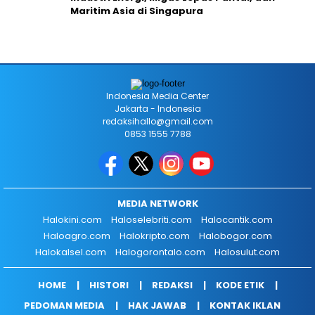
Maritim Asia di Singapura
Indonesia Media Center
Jakarta - Indonesia
redaksihallo@gmail.com
0853 1555 7788
MEDIA NETWORK
Halokini.com
Haloselebriti.com
Halocantik.com
Haloagro.com
Halokripto.com
Halobogor.com
Halokalsel.com
Halogorontalo.com
Halosulut.com
HOME
HISTORI
REDAKSI
KODE ETIK
PEDOMAN MEDIA
HAK JAWAB
KONTAK IKLAN