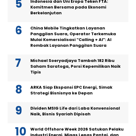
Indonesia dan Uni Eropa Teken FTA:
Komitmen Bersama pada Ekonomi
Berkelanjutan
China Mobile Tingkatkan Layanan
Panggilan Suara, Operator Terkemuka
Mulai Komersialisasi “Calling + AI”: AI
Rombak Layanan Panggilan Suara
Michael Soeryadjaya Tambah 182 Ribu
Saham Saratoga, Porsi Kepemilikan Naik
Tipis
ARKA Siap Ekspansi EPC Energi, Simak
Strategi Bisnisnya ke Depan
Dividen MSIG Life dari Laba Konvensional
Naik, Bisnis Syariah Dipisah
World Offshore Week 2026 Satukan Pelaku
Industri Energi, Migas Lepas Pantai, dan