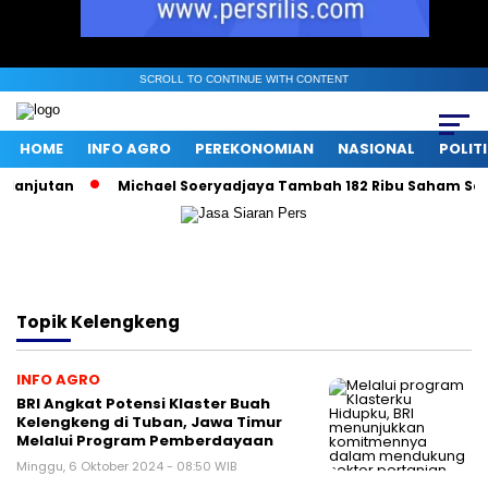
SCROLL TO CONTINUE WITH CONTENT
HOME
INFO AGRO
PEREKONOMIAN
NASIONAL
POLIT
lanjutan
Michael Soeryadjaya Tambah 182 Ribu Saham Sarato
Topik
Kelengkeng
INFO AGRO
BRI Angkat Potensi Klaster Buah
Kelengkeng di Tuban, Jawa Timur
Melalui Program Pemberdayaan
Minggu, 6 Oktober 2024 - 08:50 WIB