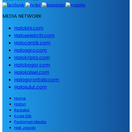
MEDIA NETWORK
Halokini.com
Haloselebriti.com
Halocantik.com
Haloagro.com
Halokripto.com
Halobogor.com
Halokalsel.com
Halogorontalo.com
Halosulut.com
Home
Histori
Redaksi
Kode Etik
Pedoman Media
Hak Jawab