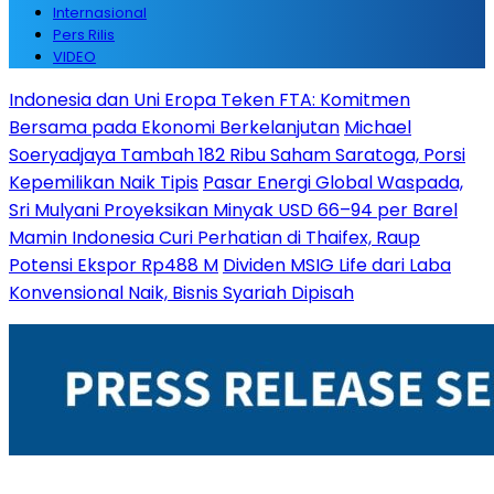
Internasional
Pers Rilis
VIDEO
Indonesia dan Uni Eropa Teken FTA: Komitmen
Bersama pada Ekonomi Berkelanjutan
Michael
Soeryadjaya Tambah 182 Ribu Saham Saratoga, Porsi
Kepemilikan Naik Tipis
Pasar Energi Global Waspada,
Sri Mulyani Proyeksikan Minyak USD 66–94 per Barel
Mamin Indonesia Curi Perhatian di Thaifex, Raup
Potensi Ekspor Rp488 M
Dividen MSIG Life dari Laba
Konvensional Naik, Bisnis Syariah Dipisah