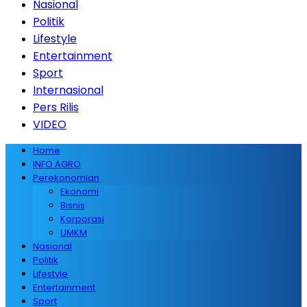
Nasional
Politik
Lifestyle
Entertainment
Sport
Internasional
Pers Rilis
VIDEO
Home
INFO AGRO
Perekonomian
Ekonomi
Bisnis
Korporasi
UMKM
Nasional
Politik
Lifestyle
Entertainment
Sport