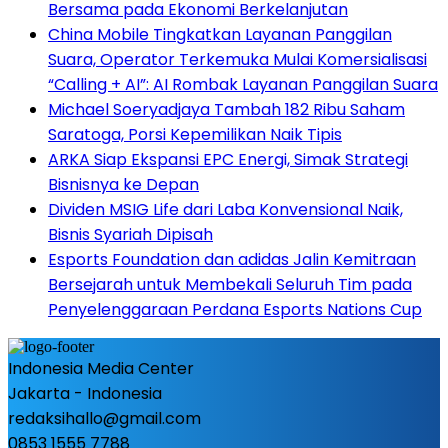
Bersama pada Ekonomi Berkelanjutan
China Mobile Tingkatkan Layanan Panggilan
Suara, Operator Terkemuka Mulai Komersialisasi
“Calling + AI”: AI Rombak Layanan Panggilan Suara
Michael Soeryadjaya Tambah 182 Ribu Saham
Saratoga, Porsi Kepemilikan Naik Tipis
ARKA Siap Ekspansi EPC Energi, Simak Strategi
Bisnisnya ke Depan
Dividen MSIG Life dari Laba Konvensional Naik,
Bisnis Syariah Dipisah
Esports Foundation dan adidas Jalin Kemitraan
Bersejarah untuk Membekali Seluruh Tim pada
Penyelenggaraan Perdana Esports Nations Cup
Indonesia Media Center
Jakarta - Indonesia
redaksihallo@gmail.com
0853 1555 7788