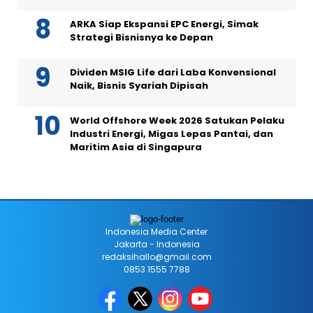
ARKA Siap Ekspansi EPC Energi, Simak
Strategi Bisnisnya ke Depan
Dividen MSIG Life dari Laba Konvensional
Naik, Bisnis Syariah Dipisah
World Offshore Week 2026 Satukan Pelaku
Industri Energi, Migas Lepas Pantai, dan
Maritim Asia di Singapura
Indonesia Media Center
Jakarta - Indonesia
redaksihallo@gmail.com
0853 1555 7788