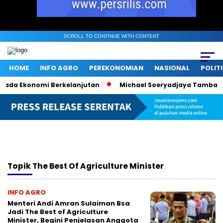
SCROLL TO CONTINUE WITH CONTENT
HOME
INFO AGRO
PEREKONOMIAN
NASIONAL
POLIT
ada Ekonomi Berkelanjutan
Michael Soeryadjaya Tambah 182
Topik
The Best Of Agriculture Minister
INFO AGRO
Menteri Andi Amran Sulaiman Bsa
Jadi The Best of Agriculture
Minister, Begini Penjelasan Anggota