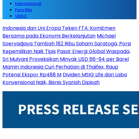
Internasional
Pers Rilis
VIDEO
Indonesia dan Uni Eropa Teken FTA: Komitmen
Bersama pada Ekonomi Berkelanjutan
Michael
Soeryadjaya Tambah 182 Ribu Saham Saratoga, Porsi
Kepemilikan Naik Tipis
Pasar Energi Global Waspada,
Sri Mulyani Proyeksikan Minyak USD 66–94 per Barel
Mamin Indonesia Curi Perhatian di Thaifex, Raup
Potensi Ekspor Rp488 M
Dividen MSIG Life dari Laba
Konvensional Naik, Bisnis Syariah Dipisah