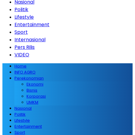
Nasional
Politik
Lifestyle
Entertainment
Sport
Internasional
Pers Rilis
VIDEO
Home
INFO AGRO
Perekonomian
Ekonomi
Bisnis
Korporasi
UMKM
Nasional
Politik
Lifestyle
Entertainment
Sport