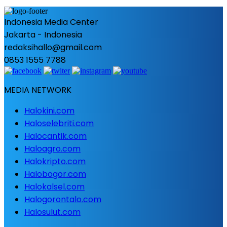
Indonesia Media Center
Jakarta - Indonesia
redaksihallo@gmail.com
0853 1555 7788
MEDIA NETWORK
Halokini.com
Haloselebriti.com
Halocantik.com
Haloagro.com
Halokripto.com
Halobogor.com
Halokalsel.com
Halogorontalo.com
Halosulut.com