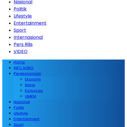
Nasional
Politik
Lifestyle
Entertainment
Sport
Internasional
Pers Rilis
VIDEO
Home
INFO AGRO
Perekonomian
Ekonomi
Bisnis
Korporasi
UMKM
Nasional
Politik
Lifestyle
Entertainment
Sport