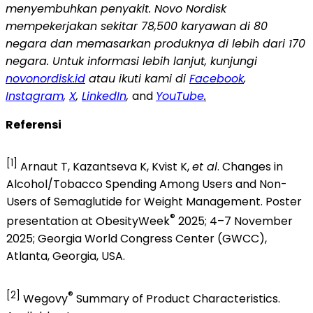
menyembuhkan penyakit. Novo Nordisk
mempekerjakan sekitar 78,500 karyawan di 80
negara dan memasarkan produknya di lebih dari 170
negara. Untuk informasi lebih lanjut, kunjungi
novonordisk.id
atau ikuti kami di
Facebook
,
Instagram
,
X
,
LinkedIn
,
and
YouTube
.
Referensi
[1]
Arnaut T, Kazantseva K, Kvist K,
et al
. Changes in
Alcohol/Tobacco Spending Among Users and Non-
Users of Semaglutide for Weight Management. Poster
®
presentation at ObesityWeek
2025; 4–7 November
2025; Georgia World Congress Center (GWCC),
Atlanta, Georgia, USA.
[2]
®
Wegovy
Summary of Product Characteristics.