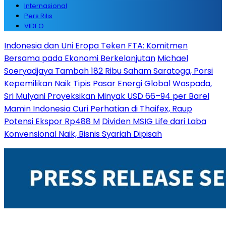
Internasional
Pers Rilis
VIDEO
Indonesia dan Uni Eropa Teken FTA: Komitmen
Bersama pada Ekonomi Berkelanjutan
Michael
Soeryadjaya Tambah 182 Ribu Saham Saratoga, Porsi
Kepemilikan Naik Tipis
Pasar Energi Global Waspada,
Sri Mulyani Proyeksikan Minyak USD 66–94 per Barel
Mamin Indonesia Curi Perhatian di Thaifex, Raup
Potensi Ekspor Rp488 M
Dividen MSIG Life dari Laba
Konvensional Naik, Bisnis Syariah Dipisah