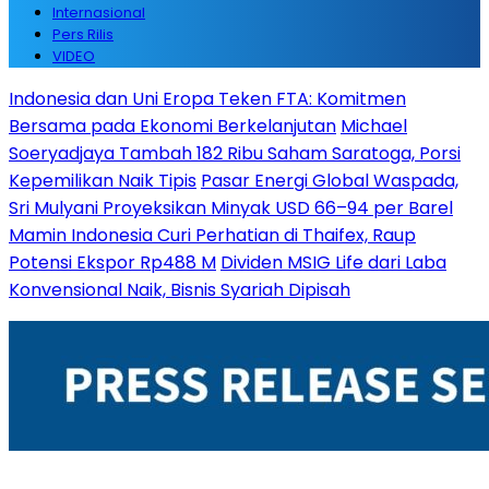
Internasional
Pers Rilis
VIDEO
Indonesia dan Uni Eropa Teken FTA: Komitmen
Bersama pada Ekonomi Berkelanjutan
Michael
Soeryadjaya Tambah 182 Ribu Saham Saratoga, Porsi
Kepemilikan Naik Tipis
Pasar Energi Global Waspada,
Sri Mulyani Proyeksikan Minyak USD 66–94 per Barel
Mamin Indonesia Curi Perhatian di Thaifex, Raup
Potensi Ekspor Rp488 M
Dividen MSIG Life dari Laba
Konvensional Naik, Bisnis Syariah Dipisah