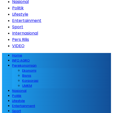
Nasional
Politik
Lifestyle
Entertainment
Sport
Internasional
Pers Rilis
VIDEO
Home
INFO AGRO
Perekonomian
Ekonomi
Bisnis
Korporasi
UMKM
Nasional
Politik
Lifestyle
Entertainment
Sport