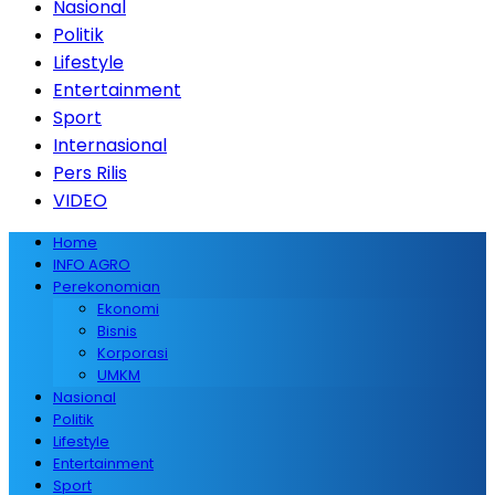
Nasional
Politik
Lifestyle
Entertainment
Sport
Internasional
Pers Rilis
VIDEO
Home
INFO AGRO
Perekonomian
Ekonomi
Bisnis
Korporasi
UMKM
Nasional
Politik
Lifestyle
Entertainment
Sport