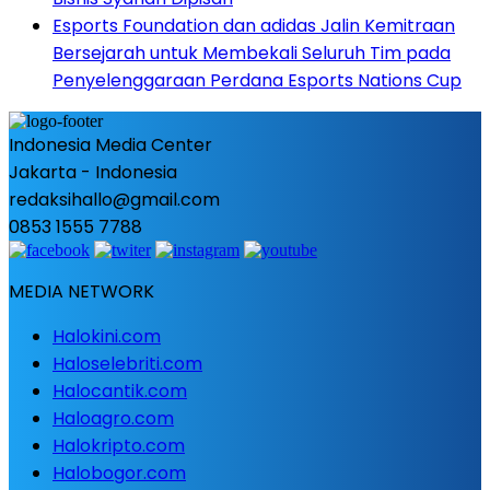
Esports Foundation dan adidas Jalin Kemitraan
Bersejarah untuk Membekali Seluruh Tim pada
Penyelenggaraan Perdana Esports Nations Cup
Indonesia Media Center
Jakarta - Indonesia
redaksihallo@gmail.com
0853 1555 7788
MEDIA NETWORK
Halokini.com
Haloselebriti.com
Halocantik.com
Haloagro.com
Halokripto.com
Halobogor.com