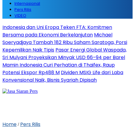
Internasional
Pers Rilis
VIDEO
Indonesia dan Uni Eropa Teken FTA: Komitmen
Bersama pada Ekonomi Berkelanjutan
Michael
Soeryadjaya Tambah 182 Ribu Saham Saratoga, Porsi
Kepemilikan Naik Tipis
Pasar Energi Global Waspada,
Sri Mulyani Proyeksikan Minyak USD 66–94 per Barel
Mamin Indonesia Curi Perhatian di Thaifex, Raup
Potensi Ekspor Rp488 M
Dividen MSIG Life dari Laba
Konvensional Naik, Bisnis Syariah Dipisah
Home
Pers Rilis
/