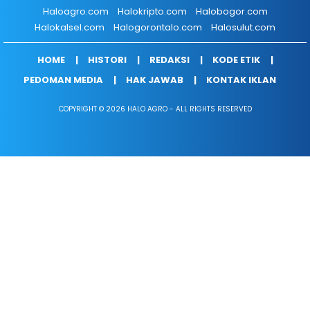
Haloagro.com
Halokripto.com
Halobogor.com
Halokalsel.com
Halogorontalo.com
Halosulut.com
HOME
HISTORI
REDAKSI
KODE ETIK
PEDOMAN MEDIA
HAK JAWAB
KONTAK IKLAN
COPYRIGHT © 2026 HALO AGRO - ALL RIGHTS RESERVED