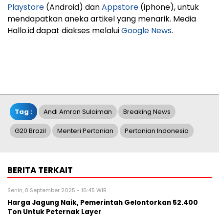
Playstore
(Android) dan
Appstore
(iphone), untuk
mendapatkan aneka artikel yang menarik. Media
Hallo.id dapat diakses melalui
Google News
.
Tag :
Andi Amran Sulaiman
Breaking News
G20 Brazil
Menteri Pertanian
Pertanian Indonesia
BERITA TERKAIT
Senin, 8 September 2025 - 16:45 WIB
Harga Jagung Naik, Pemerintah Gelontorkan 52.400
Ton Untuk Peternak Layer