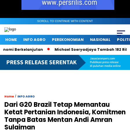
SCROLL TO CONTINUE WITH CONTENT
HOME
INFO AGRO
PEREKONOMIAN
NASIONAL
POLIT
mi Berkelanjutan
Michael Soeryadjaya Tambah 182 Ribu Saha
/
Home
INFO AGRO
Dari G20 Brazil Tetap Memantau
Ketat Pertanian Indonesia, Komitmen
Tanpa Batas Mentan Andi Amran
Sulaiman