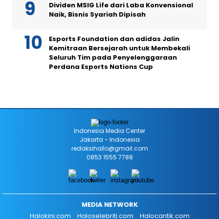
Dividen MSIG Life dari Laba Konvensional
Naik, Bisnis Syariah Dipisah
Esports Foundation dan adidas Jalin
Kemitraan Bersejarah untuk Membekali
Seluruh Tim pada Penyelenggaraan
Perdana Esports Nations Cup
Indonesia Media Center
Jakarta - Indonesia
redaksihallo@gmail.com
0853 1555 7788
MEDIA NETWORK
Halokini.com
Haloselebriti.com
Halocantik.com