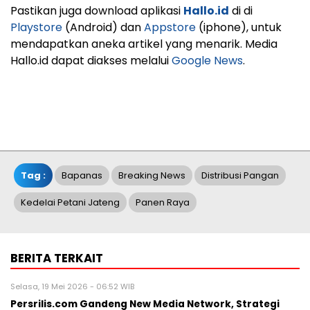
Pastikan juga download aplikasi
Hallo.id
di di
Playstore
(Android) dan
Appstore
(iphone), untuk
mendapatkan aneka artikel yang menarik. Media
Hallo.id dapat diakses melalui
Google News
.
Tag :
Bapanas
Breaking News
Distribusi Pangan
Kedelai Petani Jateng
Panen Raya
BERITA TERKAIT
Selasa, 19 Mei 2026 - 06:52 WIB
Persrilis.com Gandeng New Media Network, Strategi