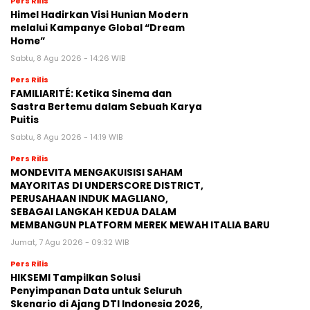
Pers Rilis
Himel Hadirkan Visi Hunian Modern
melalui Kampanye Global “Dream
Home”
Sabtu, 8 Agu 2026 - 14:26 WIB
Pers Rilis
FAMILIARITÉ: Ketika Sinema dan
Sastra Bertemu dalam Sebuah Karya
Puitis
Sabtu, 8 Agu 2026 - 14:19 WIB
Pers Rilis
MONDEVITA MENGAKUISISI SAHAM
MAYORITAS DI UNDERSCORE DISTRICT,
PERUSAHAAN INDUK MAGLIANO,
SEBAGAI LANGKAH KEDUA DALAM
MEMBANGUN PLATFORM MEREK MEWAH ITALIA BARU
Jumat, 7 Agu 2026 - 09:32 WIB
Pers Rilis
HIKSEMI Tampilkan Solusi
Penyimpanan Data untuk Seluruh
Skenario di Ajang DTI Indonesia 2026,