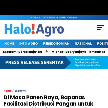
SCROLL TO CONTINUE WITH CONTENT
HOME
INFO AGRO
PEREKONOMIAN
NASIONAL
POLIT
onomi Berkelanjutan
Michael Soeryadjaya Tambah 182 Ribu 
/
Home
Ekonomi
Di Masa Panen Raya, Bapanas
Fasilitasi Distribusi Pangan untuk