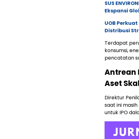
SUS ENVIRONM
Ekspansi Glo
UOB Perkuat
Distribusi St
Terdapat peru
konsumsi, ene
pencatatan sa
Antrean 
Aset Ska
Direktur Peni
saat ini masi
untuk IPO dal