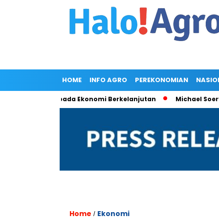
HOME
INFO AGRO
PEREKONOMIAN
NASIO
 Bersama pada Ekonomi Berkelanjutan
Michael Soeryadjaya 
Home
Ekonomi
/