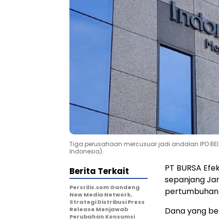
Tiga perusahaan mercusuar jadi andalan IPO BEI
Indonesia).
PT BURSA Efek
Berita Terkait
sepanjang Jan
Persrilis.com Gandeng
pertumbuhan p
New Media Network,
Strategi Distribusi Press
Release Menjawab
Dana yang be
Perubahan Konsumsi