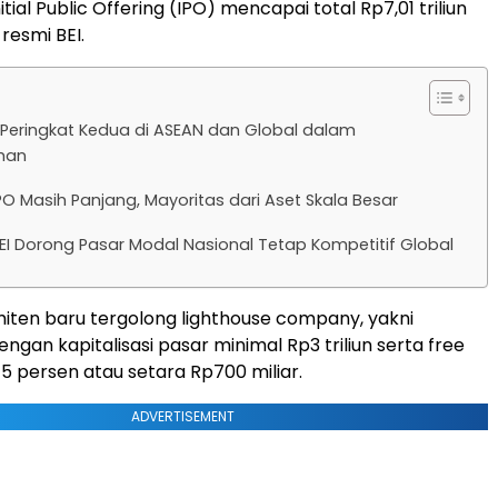
tial Public Offering (IPO) mencapai total Rp7,01 triliun
resmi BEI.
i Peringkat Kedua di ASEAN dan Global dalam
han
PO Masih Panjang, Mayoritas dari Aset Skala Besar
BEI Dorong Pasar Modal Nasional Tetap Kompetitif Global
emiten baru tergolong lighthouse company, yakni
gan kapitalisasi pasar minimal Rp3 triliun serta free
15 persen atau setara Rp700 miliar.
ADVERTISEMENT