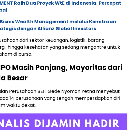
ENT Raih Dua Proyek WtE di Indonesia, Percepat
bal
 Bisnis Wealth Management melalui Kemitraan
rategis dengan Allianz Global Investors
sahaan dari sektor keuangan, logistik, barang
rgi, hingga kesehatan yang sedang mengantre untuk
ham di bursa.
IPO Masih Panjang, Mayoritas dari
la Besar
laian Perusahaan BEI I Gede Nyoman Yetna menyebut
h ada 14 perusahaan yang tengah mempersiapkan diri
am waktu dekat.