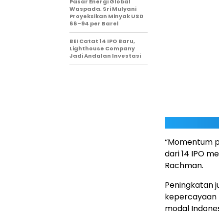
Pasar Energi Global
Waspada, Sri Mulyani
Proyeksikan Minyak USD
66–94 per Barel
BEI Catat 14 IPO Baru,
Lighthouse Company
Jadi Andalan Investasi
“Momentum pe
dari 14 IPO m
Rachman.
Peningkatan 
kepercayaan 
modal Indones