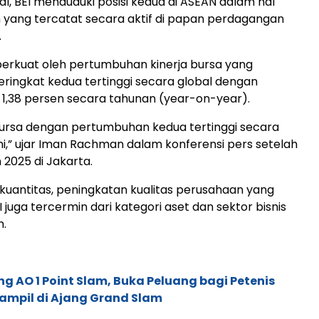
al, BEI menduduki posisi kedua di ASEAN dalam hal
 yang tercatat secara aktif di papan perdagangan
.
iperkuat oleh pertumbuhan kinerja bursa yang
ingkat kedua tertinggi secara global dengan
1,38 persen secara tahunan (year-on-year).
Bursa dengan pertumbuhan kedua tertinggi secara
ini,” ujar Iman Rachman dalam konferensi pers setelah
2025 di Jakarta.
si kuantitas, peningkatan kualitas perusahaan yang
I juga tercermin dari kategori aset dan sektor bisnis
.
g AO 1 Point Slam, Buka Peluang bagi Petenis
ampil di Ajang Grand Slam