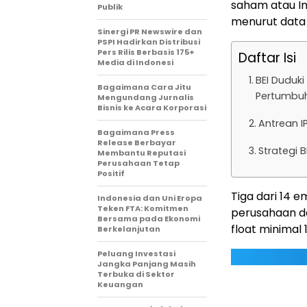
saham atau Ini
Publik
menurut data 
Sinergi PR Newswire dan
PSPI Hadirkan Distribusi
Pers Rilis Berbasis 175+
Daftar Isi
Media di Indonesi
BEI Duduk
Bagaimana Cara Jitu
Pertumbu
Mengundang Jurnalis
Bisnis ke Acara Korporasi
Antrean I
Bagaimana Press
Release Berbayar
Strategi 
Membantu Reputasi
Perusahaan Tetap
Positif
Tiga dari 14 
Indonesia dan Uni Eropa
Teken FTA: Komitmen
perusahaan den
Bersama pada Ekonomi
float minimal 
Berkelanjutan
Peluang Investasi
Jangka Panjang Masih
Terbuka di Sektor
Keuangan