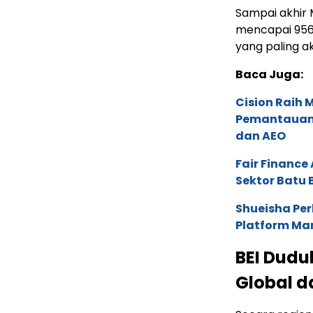
Sampai akhir M
mencapai 956 
yang paling a
Baca Juga:
Cision Raih
Pemantauan d
dan AEO
Fair Financ
Sektor Batu 
Shueisha Pe
Platform Ma
BEI Dudu
Global 