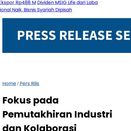
 Rp488 M
Dividen MSIG Life dari Laba
ik, Bisnis Syariah Dipisah
Home
Pers Rilis
/
Fokus pada
Pemutakhiran Industri
dan Kolaborasi