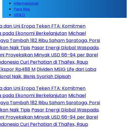
Internasional
Pers Rilis
VIDEO
Uni Eropa Teken FTA: Komitmen
Ekonomi Berkelanjutan
Michael
mbah 182 Ribu Saham Saratoga, Porsi
k Tipis
Pasar Energi Global Waspada,
oyeksikan Minyak USD 66–94 per Barel
 Curi Perhatian di Thaifex, Raup
 Rp488 M
Dividen MSIG Life dari Laba
ik, Bisnis Syariah Dipisah
Uni Eropa Teken FTA: Komitmen
Ekonomi Berkelanjutan
Michael
mbah 182 Ribu Saham Saratoga, Porsi
k Tipis
Pasar Energi Global Waspada,
oyeksikan Minyak USD 66–94 per Barel
 Curi Perhatian di Thaifex, Raup