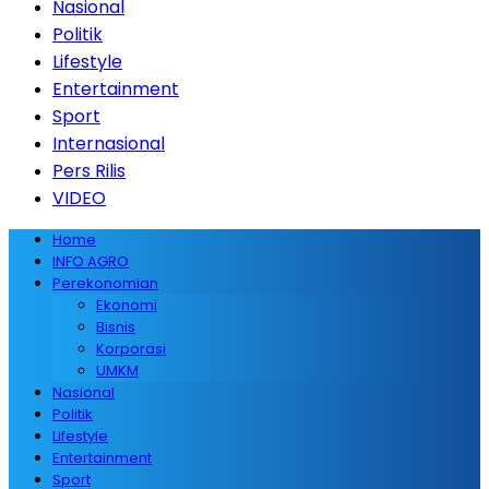
Nasional
Politik
Lifestyle
Entertainment
Sport
Internasional
Pers Rilis
VIDEO
Home
INFO AGRO
Perekonomian
Ekonomi
Bisnis
Korporasi
UMKM
Nasional
Politik
Lifestyle
Entertainment
Sport