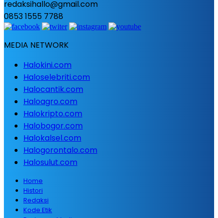
redaksihallo@gmail.com
0853 1555 7788
MEDIA NETWORK
Halokini.com
Haloselebriti.com
Halocantik.com
Haloagro.com
Halokripto.com
Halobogor.com
Halokalsel.com
Halogorontalo.com
Halosulut.com
Home
Histori
Redaksi
Kode Etik