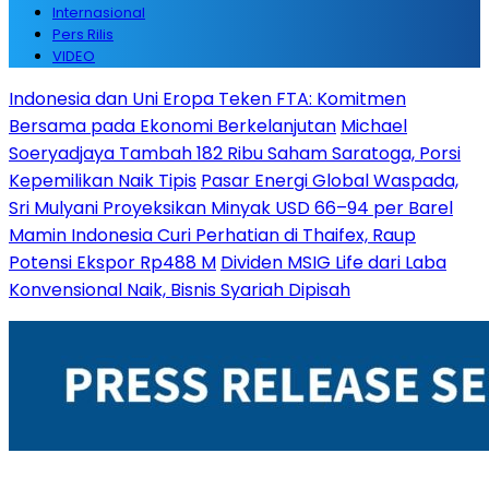
Internasional
Pers Rilis
VIDEO
Indonesia dan Uni Eropa Teken FTA: Komitmen
Bersama pada Ekonomi Berkelanjutan
Michael
Soeryadjaya Tambah 182 Ribu Saham Saratoga, Porsi
Kepemilikan Naik Tipis
Pasar Energi Global Waspada,
Sri Mulyani Proyeksikan Minyak USD 66–94 per Barel
Mamin Indonesia Curi Perhatian di Thaifex, Raup
Potensi Ekspor Rp488 M
Dividen MSIG Life dari Laba
Konvensional Naik, Bisnis Syariah Dipisah