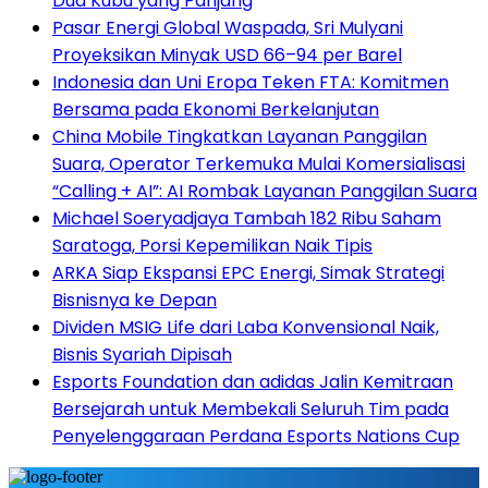
Dua Kubu yang Panjang
Pasar Energi Global Waspada, Sri Mulyani
Proyeksikan Minyak USD 66–94 per Barel
Indonesia dan Uni Eropa Teken FTA: Komitmen
Bersama pada Ekonomi Berkelanjutan
China Mobile Tingkatkan Layanan Panggilan
Suara, Operator Terkemuka Mulai Komersialisasi
“Calling + AI”: AI Rombak Layanan Panggilan Suara
Michael Soeryadjaya Tambah 182 Ribu Saham
Saratoga, Porsi Kepemilikan Naik Tipis
ARKA Siap Ekspansi EPC Energi, Simak Strategi
Bisnisnya ke Depan
Dividen MSIG Life dari Laba Konvensional Naik,
Bisnis Syariah Dipisah
Esports Foundation dan adidas Jalin Kemitraan
Bersejarah untuk Membekali Seluruh Tim pada
Penyelenggaraan Perdana Esports Nations Cup