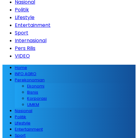
Nasional
Politik
Lifestyle
Entertainment
Sport
Internasional
Pers Rilis
VIDEO
Home
INFO AGRO
Perekonomian
Ekonomi
Bisnis
Korporasi
UMKM
Nasional
Politik
Lifestyle
Entertainment
Sport