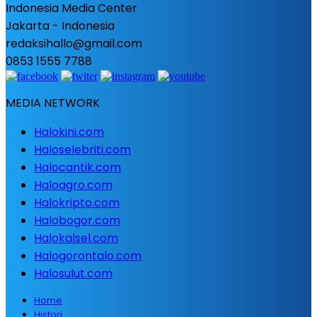
Indonesia Media Center
Jakarta - Indonesia
redaksihallo@gmail.com
0853 1555 7788
MEDIA NETWORK
Halokini.com
Haloselebriti.com
Halocantik.com
Haloagro.com
Halokripto.com
Halobogor.com
Halokalsel.com
Halogorontalo.com
Halosulut.com
Home
Histori