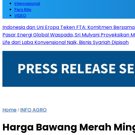
Internasional
Pers Rilis
VIDEO
Indonesia dan Uni Eropa Teken FTA: Komitmen Bersama
Pasar Energi Global Waspada, Sri Mulyani Proyeksikan 
Life dari Laba Konvensional Naik, Bisnis Syariah Dipisah
Home
INFO AGRO
/
Harga Bawang Merah Ming