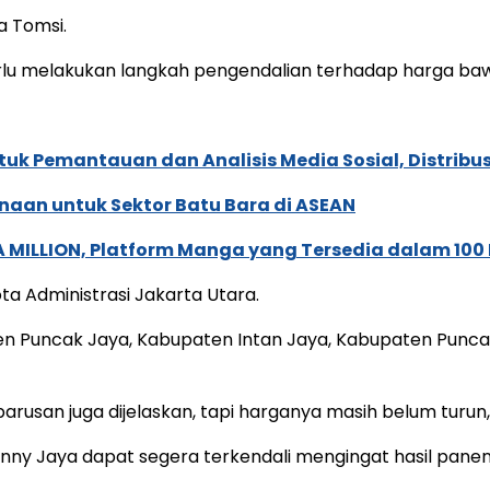
a Tomsi.
erlu melakukan langkah pengendalian terhadap harga b
k Pemantauan dan Analisis Media Sosial, Distribusi
naan untuk Sektor Batu Bara di ASEAN
 MILLION, Platform Manga yang Tersedia dalam 100
ta Administrasi Jakarta Utara.
aten Puncak Jaya, Kabupaten Intan Jaya, Kabupaten Pun
san juga dijelaskan, tapi harganya masih belum turun,”
ny Jaya dapat segera terkendali mengingat hasil panen