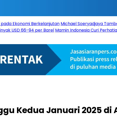
 pada Ekonomi Berkelanjutan
Michael Soeryadjaya Tambah
Minyak USD 66–94 per Barel
Mamin Indonesia Curi Perhatia
gu Kedua Januari 2025 di 