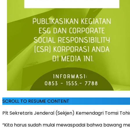
SCROLL TO RESUME CONTENT
Plt Sekretaris Jenderal (Sekjen) Kemendagri Tomsi Toh
“Kita harus sudah mulai mewaspadai bahwa bawang mera