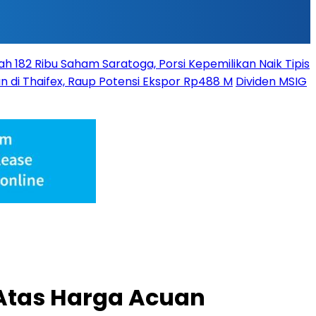
 182 Ribu Saham Saratoga, Porsi Kepemilikan Naik Tipis
n di Thaifex, Raup Potensi Ekspor Rp488 M
Dividen MSIG
Atas Harga Acuan