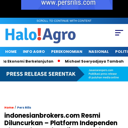
SCROLL TO CONTINUE WITH CONTENT
HOME
INFO AGRO
PEREKONOMIAN
NASIONAL
POLIT
 Ekonomi Berkelanjutan
Michael Soeryadjaya Tambah 182 Ri
/
Home
Pers Rilis
indonesianbrokers.com Resmi
Diluncurkan – Platform Independen