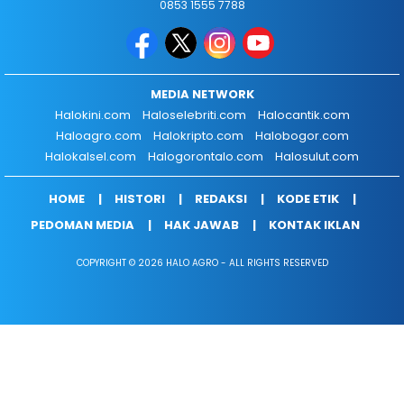
0853 1555 7788
MEDIA NETWORK
Halokini.com
Haloselebriti.com
Halocantik.com
Haloagro.com
Halokripto.com
Halobogor.com
Halokalsel.com
Halogorontalo.com
Halosulut.com
HOME
HISTORI
REDAKSI
KODE ETIK
PEDOMAN MEDIA
HAK JAWAB
KONTAK IKLAN
COPYRIGHT © 2026 HALO AGRO - ALL RIGHTS RESERVED