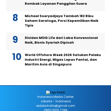
Rombak Layanan Panggilan Suara
Michael Soeryadjaya Tambah 182 Ribu
Saham Saratoga, Porsi Kepemilikan Naik
Tipis
Dividen MSIG Life dari Laba Konvensional
Naik, Bisnis Syariah Dipisah
World Offshore Week 2026 Satukan Pelaku
Industri Energi, Migas Lepas Pantai, dan
Maritim Asia di Singapura
Indonesia Media Center
Jakarta - Indonesia
redaksihallo@gmail.com
0853 1555 7788