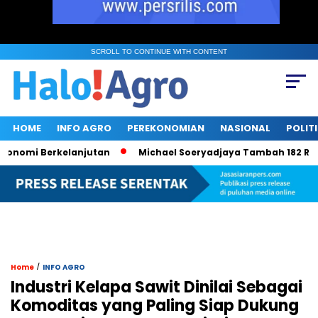
SCROLL TO CONTINUE WITH CONTENT
HOME
INFO AGRO
PEREKONOMIAN
NASIONAL
POLIT
mi Berkelanjutan
Michael Soeryadjaya Tambah 182 Ribu Saha
/
Home
INFO AGRO
Industri Kelapa Sawit Dinilai Sebagai
Komoditas yang Paling Siap Dukung