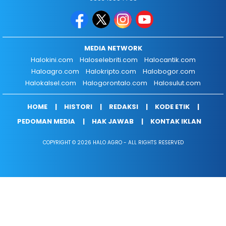
MEDIA NETWORK
Halokini.com
Haloselebriti.com
Halocantik.com
Haloagro.com
Halokripto.com
Halobogor.com
Halokalsel.com
Halogorontalo.com
Halosulut.com
HOME
HISTORI
REDAKSI
KODE ETIK
PEDOMAN MEDIA
HAK JAWAB
KONTAK IKLAN
COPYRIGHT © 2026 HALO AGRO - ALL RIGHTS RESERVED