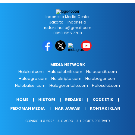
Indonesia Media Center
Jakarta - Indonesia
redaksihallo@gmail.com
0853 1555 7788
MEDIA NETWORK
Halokini.com
Haloselebriti.com
Halocantik.com
Haloagro.com
Halokripto.com
Halobogor.com
Halokalsel.com
Halogorontalo.com
Halosulut.com
HOME
HISTORI
REDAKSI
KODE ETIK
PEDOMAN MEDIA
HAK JAWAB
KONTAK IKLAN
COPYRIGHT © 2026 HALO AGRO - ALL RIGHTS RESERVED