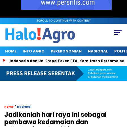
SCROLL TO CONTINUE WITH CONTENT
HOME
INFO AGRO
PEREKONOMIAN
NASIONAL
POLIT
Indonesia dan Uni Eropa Teken FTA: Komitmen Bersama pa
/
Home
Nasional
Jadikanlah hari raya ini sebagai
pembawa kedamaian dan