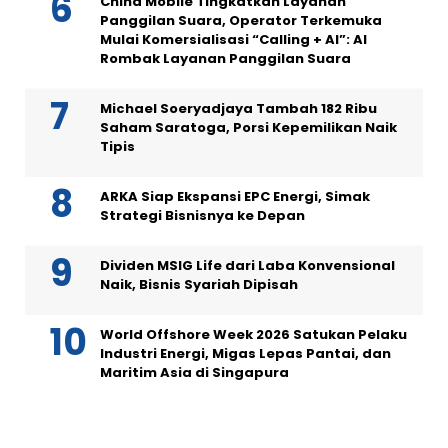
China Mobile Tingkatkan Layanan
Panggilan Suara, Operator Terkemuka
Mulai Komersialisasi “Calling + AI”: AI
Rombak Layanan Panggilan Suara
Michael Soeryadjaya Tambah 182 Ribu
Saham Saratoga, Porsi Kepemilikan Naik
Tipis
ARKA Siap Ekspansi EPC Energi, Simak
Strategi Bisnisnya ke Depan
Dividen MSIG Life dari Laba Konvensional
Naik, Bisnis Syariah Dipisah
World Offshore Week 2026 Satukan Pelaku
Industri Energi, Migas Lepas Pantai, dan
Maritim Asia di Singapura