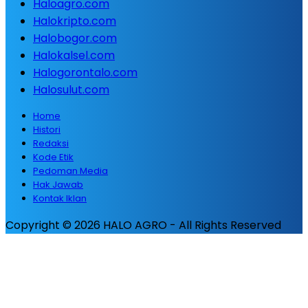
Haloagro.com
Halokripto.com
Halobogor.com
Halokalsel.com
Halogorontalo.com
Halosulut.com
Home
Histori
Redaksi
Kode Etik
Pedoman Media
Hak Jawab
Kontak Iklan
Copyright © 2026 HALO AGRO - All Rights Reserved