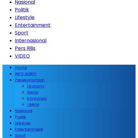
Nasional
Politik
Lifestyle
Entertainment
Sport
Internasional
Pers Rilis
VIDEO
Home
INFO AGRO
Perekonomian
Ekonomi
Bisnis
Korporasi
UMKM
Nasional
Politik
Lifestyle
Entertainment
Sport