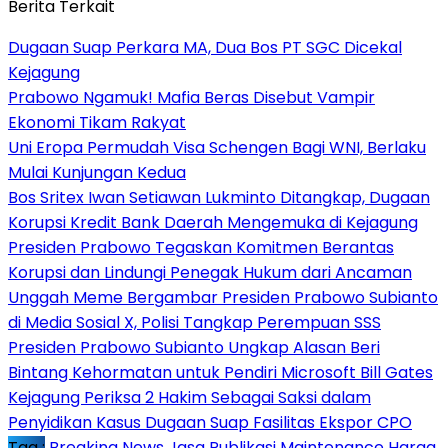
Berita Terkait
Dugaan Suap Perkara MA, Dua Bos PT SGC Dicekal
Kejagung
Prabowo Ngamuk! Mafia Beras Disebut Vampir
Ekonomi Tikam Rakyat
Uni Eropa Permudah Visa Schengen Bagi WNI, Berlaku
Mulai Kunjungan Kedua
Bos Sritex Iwan Setiawan Lukminto Ditangkap, Dugaan
Korupsi Kredit Bank Daerah Mengemuka di Kejagung
Presiden Prabowo Tegaskan Komitmen Berantas
Korupsi dan Lindungi Penegak Hukum dari Ancaman
Unggah Meme Bergambar Presiden Prabowo Subianto
di Media Sosial X, Polisi Tangkap Perempuan SSS
Presiden Prabowo Subianto Ungkap Alasan Beri
Bintang Kehormatan untuk Pendiri Microsoft Bill Gates
Kejagung Periksa 2 Hakim Sebagai Saksi dalam
Penyidikan Kasus Dugaan Suap Fasilitas Ekspor CPO
Tag :
Breaking News
Jasa Publikasi
Maintenance Harga