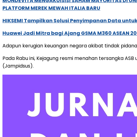
MONDEVITA MENGAKUISISI SAHAM MAYORITAS DI U
PLATFORM MEREK MEWAH ITALIA BARU
HIKSEMI Tampilkan Solusi Penyimpanan Data untuk 
Huawei Jadi Mitra bagi Ajang GSMA M360 ASEAN 2
Adapun kerugian keuangan negara akibat tindak pidana k
Pada Rabu ini, Kejagung resmi menahan tersangka ASB 
(Jampidsus).