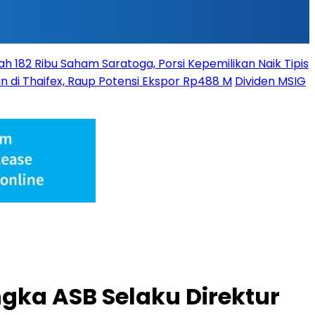
 182 Ribu Saham Saratoga, Porsi Kepemilikan Naik Tipis
n di Thaifex, Raup Potensi Ekspor Rp488 M
Dividen MSIG
gka ASB Selaku Direktur