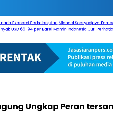
 pada Ekonomi Berkelanjutan
Michael Soeryadjaya Tambah
Minyak USD 66–94 per Barel
Mamin Indonesia Curi Perhatia
jagung Ungkap Peran tersan