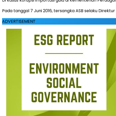
Di kasus korupsi importasi gula di Kementerian Perdag
Pada tanggal 7 Juni 2016, tersangka ASB selaku Direkt
ADVERTISEMENT