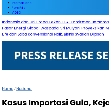
Internasional
Pers Rilis
VIDEO
Indonesia dan Uni Eropa Teken FTA: Komitmen Bersama
Pasar Energi Global Waspada, Sri Mulyani Proyeksikan 
Life dari Laba Konvensional Naik, Bisnis Syariah Dipisah
Home
Nasional
/
Kasus Importasi Gula, Ke