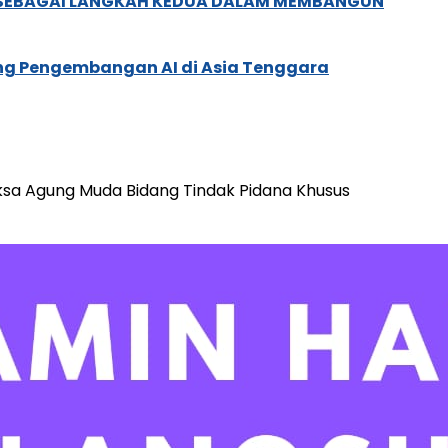
, SEBAGAI LANGKAH KEDUA DALAM MEMBANGUN
ung Pengembangan AI di Asia Tenggara
ksa Agung Muda Bidang Tindak Pidana Khusus