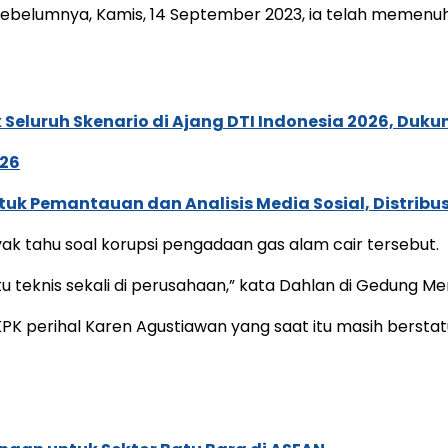
 Sebelumnya, Kamis, 14 September 2023, ia telah memenuh
Seluruh Skenario di Ajang DTI Indonesia 2026, Duk
026
k Pemantauan dan Analisis Media Sosial, Distribusi
yak tahu soal korupsi pengadaan gas alam cair tersebut.
Itu teknis sekali di perusahaan,” kata Dahlan di Gedung Me
KPK perihal Karen Agustiawan yang saat itu masih bersta