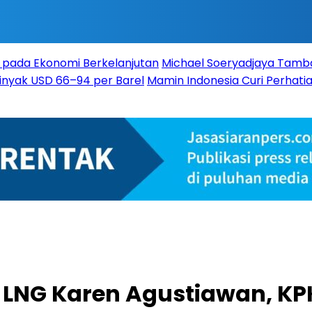
 pada Ekonomi Berkelanjutan
Michael Soeryadjaya Tambah
Minyak USD 66–94 per Barel
Mamin Indonesia Curi Perhatia
LNG Karen Agustiawan, KP