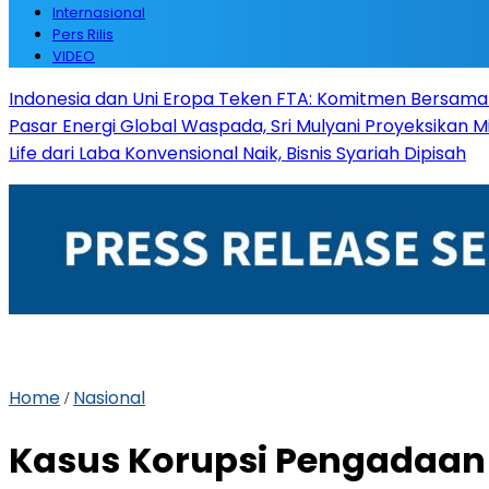
Internasional
Pers Rilis
VIDEO
Indonesia dan Uni Eropa Teken FTA: Komitmen Bersama
Pasar Energi Global Waspada, Sri Mulyani Proyeksikan 
Life dari Laba Konvensional Naik, Bisnis Syariah Dipisah
Home
Nasional
/
Kasus Korupsi Pengadaan 