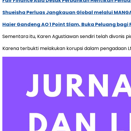
Fair Finance Asia Desak Perbankan Hentikan Penda
Shueisha Perluas Jangkauan Global melalui MANGA
Haier Gandeng AO 1 Point Slam, Buka Peluang bagi
Sementara itu, Karen Agustiawan sendiri telah divonis p
Karena terbukti melakukan korupsi dalam pengadaan L