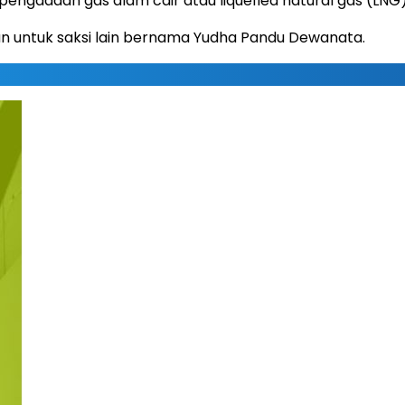
pengadaan gas alam cair atau liquefied natural gas (LNG)
an untuk saksi lain bernama Yudha Pandu Dewanata.