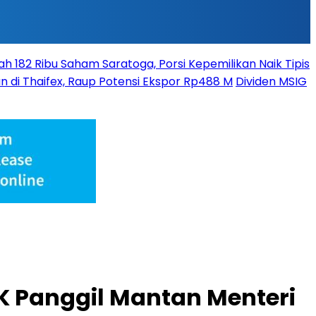
 182 Ribu Saham Saratoga, Porsi Kepemilikan Naik Tipis
n di Thaifex, Raup Potensi Ekspor Rp488 M
Dividen MSIG
K Panggil Mantan Menteri