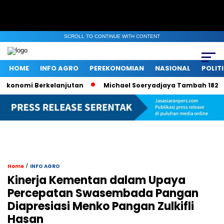
SCROLL TO CONTINUE WITH CONTENT
HOME
INFO AGRO
PEREKONOMIAN
NASIONAL
POLIT
nomi Berkelanjutan
Michael Soeryadjaya Tambah 182 Ribu S
/
Home
INFO AGRO
Kinerja Kementan dalam Upaya
Percepatan Swasembada Pangan
Diapresiasi Menko Pangan Zulkifli
Hasan