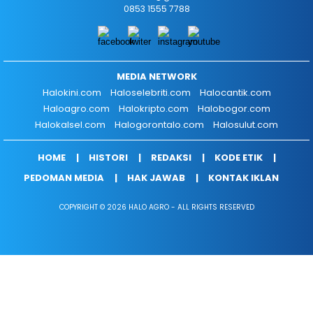
0853 1555 7788
MEDIA NETWORK
Halokini.com
Haloselebriti.com
Halocantik.com
Haloagro.com
Halokripto.com
Halobogor.com
Halokalsel.com
Halogorontalo.com
Halosulut.com
HOME
HISTORI
REDAKSI
KODE ETIK
PEDOMAN MEDIA
HAK JAWAB
KONTAK IKLAN
COPYRIGHT © 2026 HALO AGRO - ALL RIGHTS RESERVED