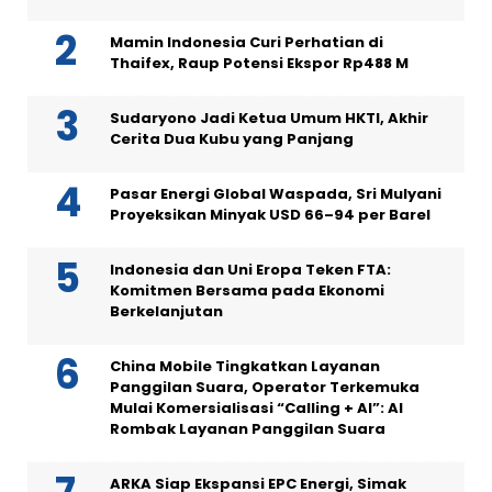
Mamin Indonesia Curi Perhatian di
Thaifex, Raup Potensi Ekspor Rp488 M
Sudaryono Jadi Ketua Umum HKTI, Akhir
Cerita Dua Kubu yang Panjang
Pasar Energi Global Waspada, Sri Mulyani
Proyeksikan Minyak USD 66–94 per Barel
Indonesia dan Uni Eropa Teken FTA:
Komitmen Bersama pada Ekonomi
Berkelanjutan
China Mobile Tingkatkan Layanan
Panggilan Suara, Operator Terkemuka
Mulai Komersialisasi “Calling + AI”: AI
Rombak Layanan Panggilan Suara
ARKA Siap Ekspansi EPC Energi, Simak