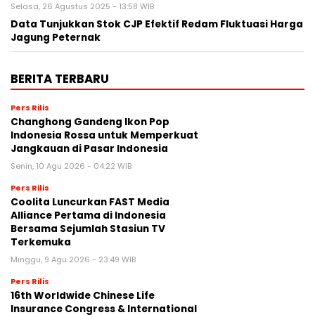
Selasa, 26 Agustus 2025 - 13:58 WIB
Data Tunjukkan Stok CJP Efektif Redam Fluktuasi Harga
Jagung Peternak
BERITA TERBARU
Pers Rilis
Changhong Gandeng Ikon Pop
Indonesia Rossa untuk Memperkuat
Jangkauan di Pasar Indonesia
Senin, 10 Agu 2026 - 04:22 WIB
Pers Rilis
Coolita Luncurkan FAST Media
Alliance Pertama di Indonesia
Bersama Sejumlah Stasiun TV
Terkemuka
Minggu, 9 Agu 2026 - 23:49 WIB
Pers Rilis
16th Worldwide Chinese Life
Insurance Congress & International