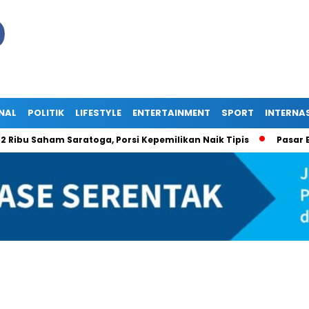
NAL
POLITIK
LIFESTYLE
ENTERTAINMENT
SPORT
INTERNA
aham Saratoga, Porsi Kepemilikan Naik Tipis
Pasar Energi 