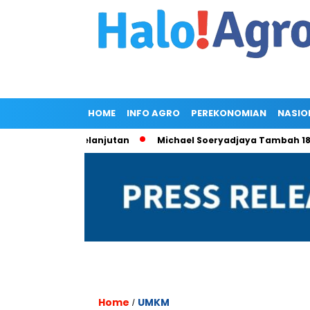
HOME
INFO AGRO
PEREKONOMIAN
NASIO
onomi Berkelanjutan
Michael Soeryadjaya Tambah 182 Ribu S
Home
UMKM
/