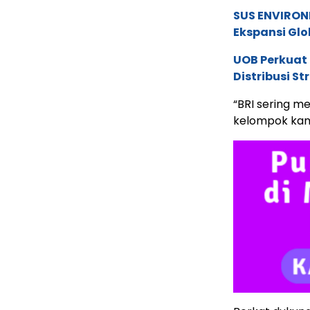
SUS ENVIRONM
Ekspansi Glo
UOB Perkuat
Distribusi St
“BRI sering 
kelompok kami