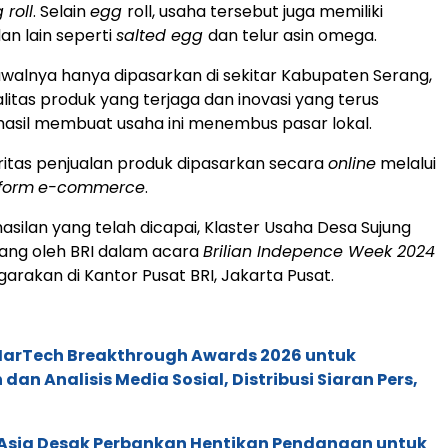
 roll
. Selain
egg
roll, usaha tersebut juga memiliki
an lain seperti
salted egg
dan telur asin omega.
walnya hanya dipasarkan di sekitar Kabupaten Serang,
alitas produk yang terjaga dan inovasi yang terus
hasil membuat usaha ini menembus pasar lokal.
oritas penjualan produk dipasarkan secara
online
melalui
form
e-commerce
.
asilan yang telah dicapai, Klaster Usaha Desa Sujung
dang oleh BRI dalam acara
Brilian Indepence Week 2024
garakan di Kantor Pusat BRI, Jakarta Pusat.
 MarTech Breakthrough Awards 2026 untuk
an Analisis Media Sosial, Distribusi Siaran Pers,
e Asia Desak Perbankan Hentikan Pendanaan untuk