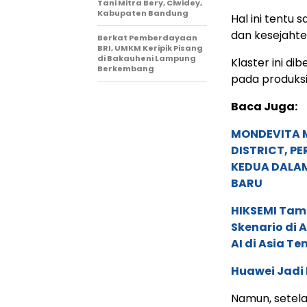
Tani Mitra Bery, Ciwidey,
Kabupaten Bandung
Hal ini tentu
dan kesejahte
Berkat Pemberdayaan
BRI, UMKM Keripik Pisang
di Bakauheni Lampung
Klaster ini di
Berkembang
pada produksi 
Baca Juga:
MONDEVITA 
DISTRICT, P
KEDUA DALA
BARU
HIKSEMI Tam
Skenario di
AI di Asia T
Huawei Jadi
Namun, setel