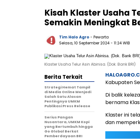
Kisah Klaster Usaha T
Semakin Meningkat B
Tim Halo Agro
- Pewarta
Selasa, 10 September 2024
- 11:24 WIB
Klaster Usaha Telur Asin Abinisa. (Dok. Bank BRI)
HALOAGRO.
Berita Terkait
Kabupaten Se
Strategi Hemat Tampil
di Media Online Menjadi
Di balik kelez
Salah Satu Alasan
Pentingnya UMKM
bernama Klaste
Publikasi Press Release
Klaster ini t
Serius Pangan
dan memperku
Nusantara, UMKM Kopi
yang Bertumbuh hingga
Go Global Berkat
Pemberdayaan BRI