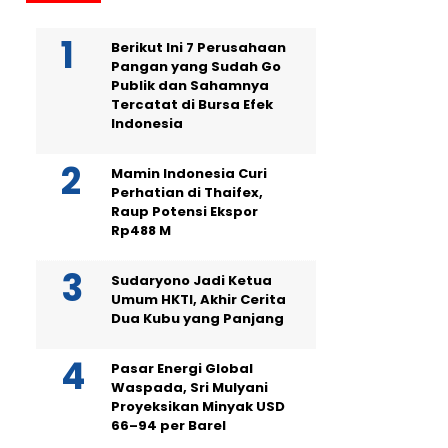
Berikut Ini 7 Perusahaan
Pangan yang Sudah Go
Publik dan Sahamnya
Tercatat di Bursa Efek
Indonesia
Mamin Indonesia Curi
Perhatian di Thaifex,
Raup Potensi Ekspor
Rp488 M
Sudaryono Jadi Ketua
Umum HKTI, Akhir Cerita
Dua Kubu yang Panjang
Pasar Energi Global
Waspada, Sri Mulyani
Proyeksikan Minyak USD
66–94 per Barel