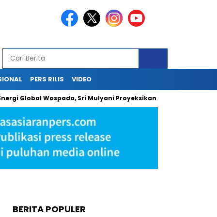
SIONAL
PERS RILIS
VIDEO
Global Waspada, Sri Mulyani Proyeksikan Minyak USD 66–94 per Ba
BERITA POPULER