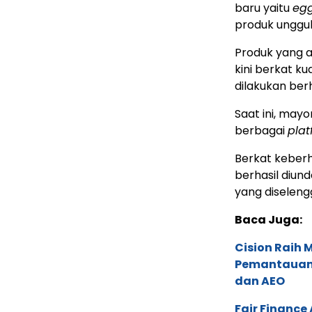
baru yaitu
egg
produk unggul
Produk yang a
kini berkat ku
dilakukan ber
Saat ini, may
berbagai
plat
Berkat keberh
berhasil diun
yang diseleng
Baca Juga:
Cision Raih
Pemantauan d
dan AEO
Fair Financ