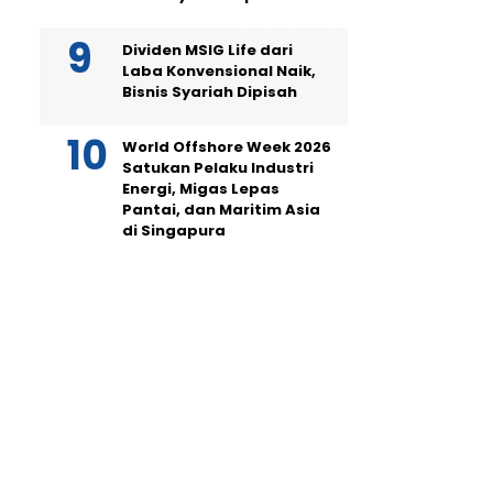
Dividen MSIG Life dari
Laba Konvensional Naik,
Bisnis Syariah Dipisah
World Offshore Week 2026
Satukan Pelaku Industri
Energi, Migas Lepas
Pantai, dan Maritim Asia
di Singapura