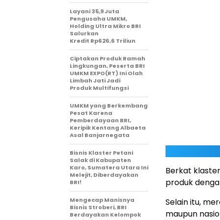
Layani 35,9 Juta
Pengusaha UMKM,
Holding Ultra Mikro BRI
Salurkan
Kredit Rp626,6 Triliun
Ciptakan Produk Ramah
Lingkungan, Peserta BRI
UMKM EXPO(RT) Ini Olah
Limbah Jati Jadi
Produk Multifungsi
UMKM yang Berkembang
Pesat Karena
Pemberdayaan BRI,
Keripik Kentang Albaeta
Asal Banjarnegata
Bisnis Klaster Petani
Salak di Kabupaten
Karo, Sumatera Utara Ini
Berkat klaste
Melejit, Diberdayakan
produk dengan
BRI!
Mengecap Manisnya
Selain itu, me
Bisnis Stroberi, BRI
maupun nasio
Berdayakan Kelompok