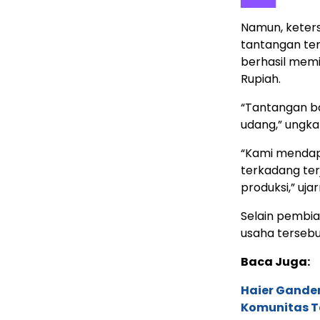
Namun, keter
tantangan ters
berhasil memi
Rupiah.
“Tantangan ba
udang,” ungka
“Kami mendap
terkadang te
produksi,” uja
Selain pembia
usaha tersebu
Baca Juga:
Haier Ganden
Komunitas T