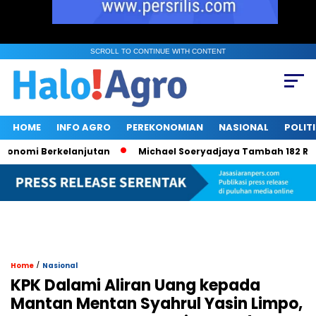
SCROLL TO CONTINUE WITH CONTENT
HOME
INFO AGRO
PEREKONOMIAN
NASIONAL
POLIT
mi Berkelanjutan
Michael Soeryadjaya Tambah 182 Ribu Saha
/
Home
Nasional
KPK Dalami Aliran Uang kepada
Mantan Mentan Syahrul Yasin Limpo,