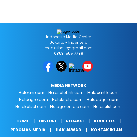
Indonesia Media Center
Jakarta - Indonesia
redaksihallo@gmail.com
0853 1555 7788
MEDIA NETWORK
Halokini.com
Haloselebriti.com
Halocantik.com
Haloagro.com
Halokripto.com
Halobogor.com
Halokalsel.com
Halogorontalo.com
Halosulut.com
HOME
HISTORI
REDAKSI
KODE ETIK
PEDOMAN MEDIA
HAK JAWAB
KONTAK IKLAN