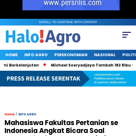
SCROLL TO CONTINUE WITH CONTENT
HOME
INFO AGRO
PEREKONOMIAN
NASIONAL
POLIT
erkelanjutan
Michael Soeryadjaya Tambah 182 Ribu Saham Sa
/
Home
INFO AGRO
Mahasiswa Fakultas Pertanian se
Indonesia Angkat Bicara Soal