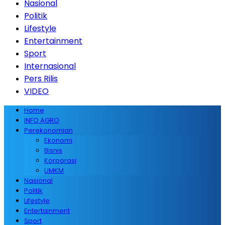
Nasional
Politik
Lifestyle
Entertainment
Sport
Internasional
Pers Rilis
VIDEO
Home
INFO AGRO
Perekonomian
Ekonomi
Bisnis
Korporasi
UMKM
Nasional
Politik
Lifestyle
Entertainment
Sport