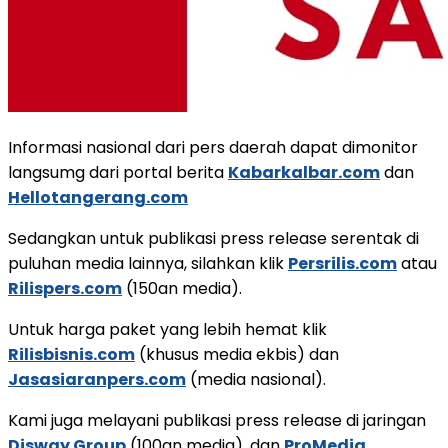
Informasi nasional dari pers daerah dapat dimonitor
langsumg dari portal berita
Kabarkalbar.com
dan
Hellotangerang.com
Sedangkan untuk publikasi press release serentak di
puluhan media lainnya, silahkan klik
Persrilis.com
atau
Rilispers.com
(150an media).
Untuk harga paket yang lebih hemat klik
Rilisbisnis.com
(khusus media ekbis) dan
Jasasiaranpers.com
(media nasional).
Kami juga melayani publikasi press release di jaringan
Disway Group
(100an media), dan
ProMedia