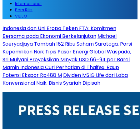
Internasional
Pers Rilis
VIDEO
Indonesia dan Uni Eropa Teken FTA: Komitmen
Bersama pada Ekonomi Berkelanjutan
Michael
Soeryadjaya Tambah 182 Ribu Saham Saratoga, Porsi
Kepemilikan Naik Tipis
Pasar Energi Global Waspada,
Sri Mulyani Proyeksikan Minyak USD 66–94 per Barel
Mamin Indonesia Curi Perhatian di Thaifex, Raup
Potensi Ekspor Rp488 M
Dividen MSIG Life dari Laba
Konvensional Naik, Bisnis Syariah Dipisah