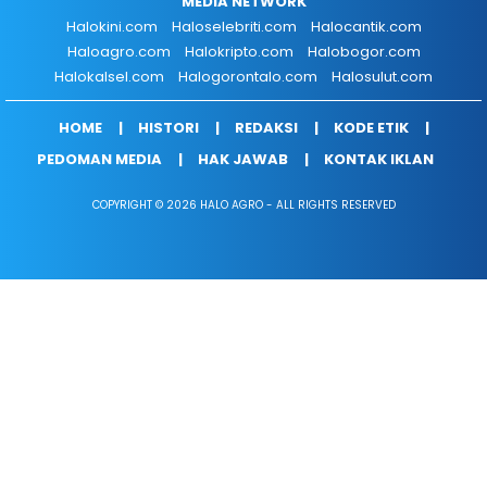
MEDIA NETWORK
Halokini.com
Haloselebriti.com
Halocantik.com
Haloagro.com
Halokripto.com
Halobogor.com
Halokalsel.com
Halogorontalo.com
Halosulut.com
HOME
HISTORI
REDAKSI
KODE ETIK
PEDOMAN MEDIA
HAK JAWAB
KONTAK IKLAN
COPYRIGHT © 2026 HALO AGRO - ALL RIGHTS RESERVED