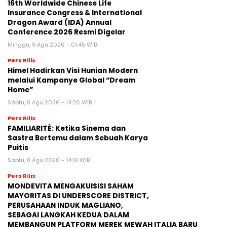
16th Worldwide Chinese Life
Insurance Congress & International
Dragon Award (IDA) Annual
Conference 2026 Resmi Digelar
Minggu, 9 Agu 2026 - 01:45 WIB
Pers Rilis
Himel Hadirkan Visi Hunian Modern
melalui Kampanye Global “Dream
Home”
Sabtu, 8 Agu 2026 - 14:26 WIB
Pers Rilis
FAMILIARITÉ: Ketika Sinema dan
Sastra Bertemu dalam Sebuah Karya
Puitis
Sabtu, 8 Agu 2026 - 14:19 WIB
Pers Rilis
MONDEVITA MENGAKUISISI SAHAM
MAYORITAS DI UNDERSCORE DISTRICT,
PERUSAHAAN INDUK MAGLIANO,
SEBAGAI LANGKAH KEDUA DALAM
MEMBANGUN PLATFORM MEREK MEWAH ITALIA BARU