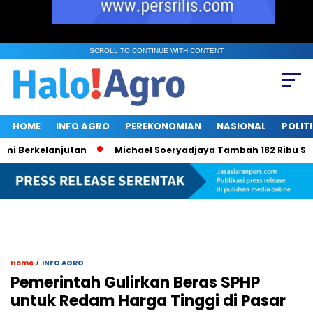
SCROLL TO CONTINUE WITH CONTENT
HOME
INFO AGRO
PEREKONOMIAN
NASIONAL
POLIT
erkelanjutan
Michael Soeryadjaya Tambah 182 Ribu Saham Sa
/
Home
INFO AGRO
Pemerintah Gulirkan Beras SPHP
untuk Redam Harga Tinggi di Pasar