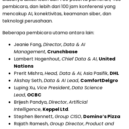
pembicara, dan lebih dari 100 jam konferensi yang
mencakup AI, konektivitas, keamanan siber, dan
teknologi perusahaan.
Beberapa pembicara utama antara lain:
Jeanie Fang,
Director
,
Data & AI
Management
,
Crunchbase
Lambert Hogenhout,
Chief Data & AI
,
United
Nations
Prerit Mishra,
Head, Data & AI,
Asia Pasifik,
DHL
Akshay Seth,
Data & AI Lead
,
ComfortDelgro
Luping Xu,
Vice President
,
Data Science
Lead
,
OCBC
Brijesh Pandya,
Director
,
Artificial
Intelligence
,
Keppel Ltd
.
Stephen Bennett,
Group CISO
,
Domino’s Pizza
Rajath Ramesh,
Group Director
,
Product and