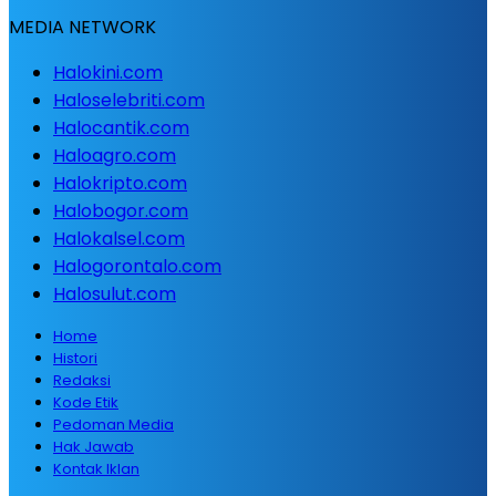
MEDIA NETWORK
Halokini.com
Haloselebriti.com
Halocantik.com
Haloagro.com
Halokripto.com
Halobogor.com
Halokalsel.com
Halogorontalo.com
Halosulut.com
Home
Histori
Redaksi
Kode Etik
Pedoman Media
Hak Jawab
Kontak Iklan