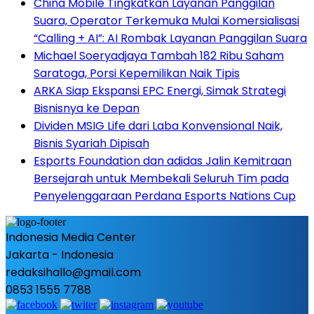
China Mobile Tingkatkan Layanan Panggilan
Suara, Operator Terkemuka Mulai Komersialisasi
“Calling + AI”: AI Rombak Layanan Panggilan Suara
Michael Soeryadjaya Tambah 182 Ribu Saham
Saratoga, Porsi Kepemilikan Naik Tipis
ARKA Siap Ekspansi EPC Energi, Simak Strategi
Bisnisnya ke Depan
Dividen MSIG Life dari Laba Konvensional Naik,
Bisnis Syariah Dipisah
Esports Foundation dan adidas Jalin Kemitraan
Bersejarah untuk Membekali Seluruh Tim pada
Penyelenggaraan Perdana Esports Nations Cup
Indonesia Media Center
Jakarta - Indonesia
redaksihallo@gmail.com
0853 1555 7788