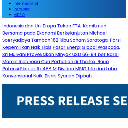
Internasional
Pers Rilis
VIDEO
Indonesia dan Uni Eropa Teken FTA: Komitmen
Bersama pada Ekonomi Berkelanjutan
Michael
Soeryadjaya Tambah 182 Ribu Saham Saratoga, Porsi
Kepemilikan Naik Tipis
Pasar Energi Global Waspada,
Sri Mulyani Proyeksikan Minyak USD 66–94 per Barel
Mamin Indonesia Curi Perhatian di Thaifex, Raup
Potensi Ekspor Rp488 M
Dividen MSIG Life dari Laba
Konvensional Naik, Bisnis Syariah Dipisah