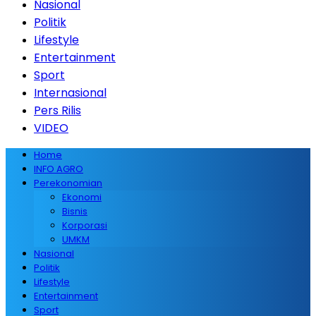
Nasional
Politik
Lifestyle
Entertainment
Sport
Internasional
Pers Rilis
VIDEO
Home
INFO AGRO
Perekonomian
Ekonomi
Bisnis
Korporasi
UMKM
Nasional
Politik
Lifestyle
Entertainment
Sport