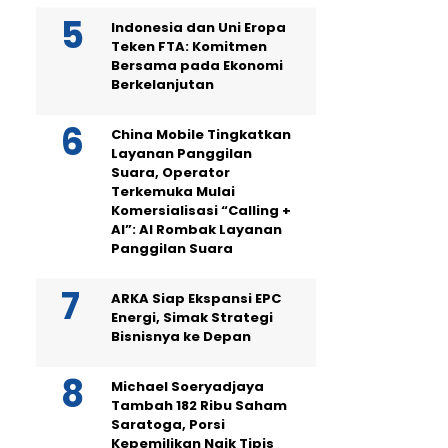
Indonesia dan Uni Eropa
Teken FTA: Komitmen
Bersama pada Ekonomi
Berkelanjutan
China Mobile Tingkatkan
Layanan Panggilan
Suara, Operator
Terkemuka Mulai
Komersialisasi “Calling +
AI”: AI Rombak Layanan
Panggilan Suara
ARKA Siap Ekspansi EPC
Energi, Simak Strategi
Bisnisnya ke Depan
Michael Soeryadjaya
Tambah 182 Ribu Saham
Saratoga, Porsi
Kepemilikan Naik Tipis