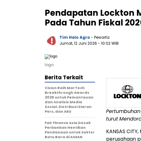
Pendapatan Lockton Me
Pada Tahun Fiskal 202
Tim Halo Agro
- Pewarta
Jumat, 12 Juni 2026
- 10:02 WIB
logo
Berita Terkait
Cision Raih MarTech
Breakthrough Awards
2026 untuk Pemantauan
dan Analisis Media
Sosial, Distribusi Siaran
Pertumbuhan
Pers, dan AEO
turut
Mendor
Fair Finance Asia Desak
Perbankan Hentikan
KANSAS CITY, 
Pendanaan untuk Sektor
Batu Bara di ASEAN
perusahaan pi