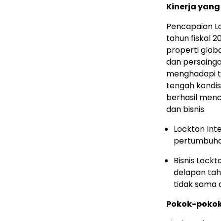
Kinerja yan
Pencapaian Lo
tahun fiskal 2
properti glo
dan persainga
menghadapi tr
tengah kondisi
berhasil men
dan bisnis.
Lockton Int
pertumbuhan
Bisnis Lock
delapan tah
tidak sama d
Pokok-pokok 