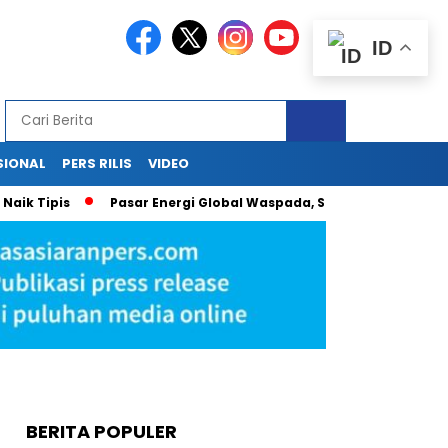
ID
SIONAL
PERS RILIS
VIDEO
ipis
Pasar Energi Global Waspada, Sri Mulyani Proyeksikan M
BERITA POPULER