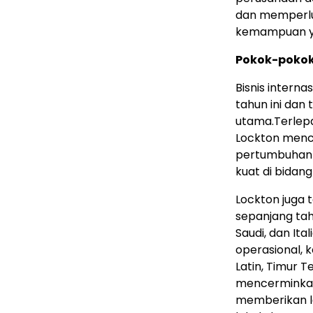
dan memperlua
kemampuan y
Pokok-pokok 
Bisnis intern
tahun ini da
utama.Terlepas
Lockton menc
pertumbuhan P
kuat di bidang
Lockton juga 
sepanjang ta
Saudi, dan Ita
operasional, 
Latin, Timur Te
mencerminkan 
memberikan l