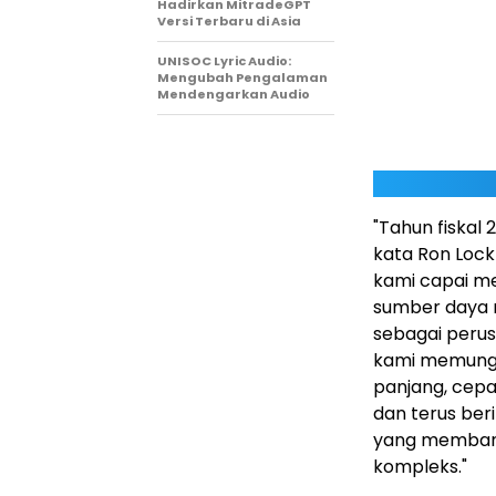
Hadirkan MitradeGPT
Versi Terbaru di Asia
UNISOC Lyric Audio:
Mengubah Pengalaman
Mendengarkan Audio
"Tahun fiskal
kata Ron Lockt
kami capai me
sumber daya m
sebagai perus
kami memungki
panjang, cepa
dan terus ber
yang membantu
kompleks."