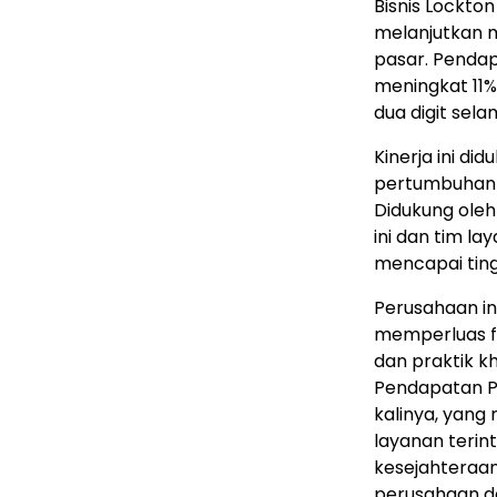
Bisnis Lockton
melanjutkan 
pasar. Pendap
meningkat 11%
dua digit sela
Kinerja ini di
pertumbuhan b
Didukung oleh
ini dan tim la
mencapai ting
Perusahaan in
memperluas fo
dan praktik kh
Pendapatan Pe
kalinya, yan
layanan terin
kesejahteraan,
perusahaan d