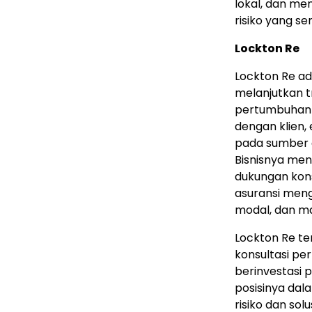
lokal, dan me
risiko yang se
Lockton Re
Lockton Re ada
melanjutkan 
pertumbuhan s
dengan klien, 
pada sumber 
Bisnisnya me
dukungan kons
asuransi men
modal, dan ma
Lockton Re 
konsultasi pe
berinvestasi
posisinya dal
risiko dan sol