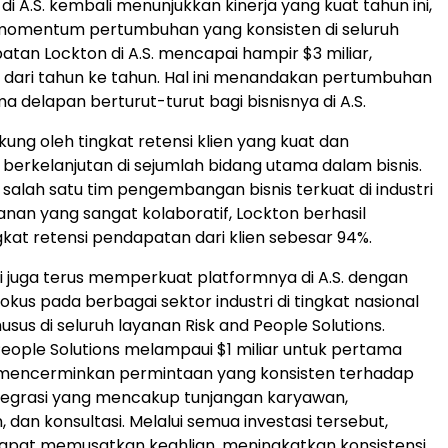
 di A.S. kembali menunjukkan kinerja yang kuat tahun ini,
momentum pertumbuhan yang konsisten di seluruh
atan Lockton di A.S. mencapai hampir $3 miliar,
 dari tahun ke tahun. Hal ini menandakan pertumbuhan
ma delapan berturut-turut bagi bisnisnya di A.S.
dukung oleh tingkat retensi klien yang kuat dan
erkelanjutan di sejumlah bidang utama dalam bisnis.
 salah satu tim pengembangan bisnis terkuat di industri
yanan yang sangat kolaboratif, Lockton berhasil
kat retensi pendapatan dari klien sebesar 94%.
i juga terus memperkuat platformnya di A.S. dengan
kus pada berbagai sektor industri di tingkat nasional
usus di seluruh layanan Risk and People Solutions.
ople Solutions melampaui $1 miliar untuk pertama
g mencerminkan permintaan yang konsisten terhadap
tegrasi yang mencakup tunjangan karyawan,
 dan konsultasi. Melalui semua investasi tersebut,
apat memusatkan keahlian, meningkatkan konsistensi,