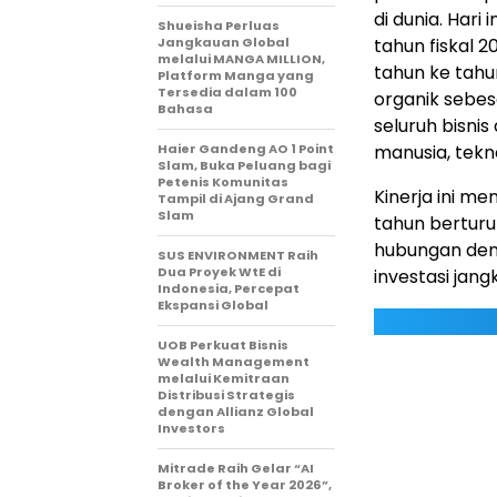
di dunia. Hari
Shueisha Perluas
Jangkauan Global
tahun fiskal 
melalui MANGA MILLION,
tahun ke tahu
Platform Manga yang
Tersedia dalam 100
organik sebes
Bahasa
seluruh bisnis
Haier Gandeng AO 1 Point
manusia, tekn
Slam, Buka Peluang bagi
Petenis Komunitas
Kinerja ini m
Tampil di Ajang Grand
Slam
tahun berturu
hubungan denga
SUS ENVIRONMENT Raih
Dua Proyek WtE di
investasi jan
Indonesia, Percepat
Ekspansi Global
UOB Perkuat Bisnis
Wealth Management
melalui Kemitraan
Distribusi Strategis
dengan Allianz Global
Investors
Mitrade Raih Gelar “AI
Broker of the Year 2026”,