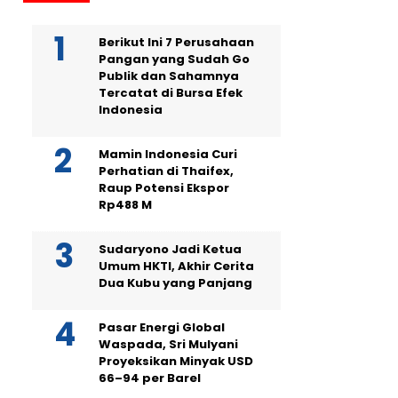
Berikut Ini 7 Perusahaan
Pangan yang Sudah Go
Publik dan Sahamnya
Tercatat di Bursa Efek
Indonesia
Mamin Indonesia Curi
Perhatian di Thaifex,
Raup Potensi Ekspor
Rp488 M
Sudaryono Jadi Ketua
Umum HKTI, Akhir Cerita
Dua Kubu yang Panjang
Pasar Energi Global
Waspada, Sri Mulyani
Proyeksikan Minyak USD
66–94 per Barel