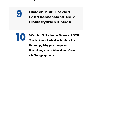
Dividen MSIG Life dari
Laba Konvensional Naik,
Bisnis Syariah Dipisah
World Offshore Week 2026
Satukan Pelaku Industri
Energi, Migas Lepas
Pantai, dan Maritim Asia
di Singapura