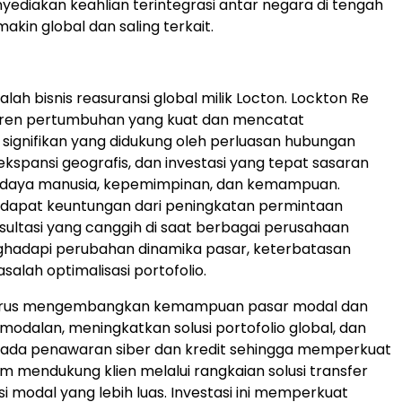
nyediakan keahlian terintegrasi antar negara di tengah
makin global dan saling terkait.
lah bisnis reasuransi global milik Locton. Lockton Re
tren pertumbuhan yang kuat dan mencatat
ignifikan yang didukung oleh perluasan hubungan
ekspansi geografis, dan investasi yang tepat sasaran
daya manusia, kepemimpinan, dan kemampuan.
ndapat keuntungan dari peningkatan permintaan
ultasi yang canggih di saat berbagai perusahaan
ghadapi perubahan dinamika pasar, keterbatasan
salah optimalisasi portofolio.
terus mengembangkan kemampuan pasar modal dan
rmodalan, meningkatkan solusi portofolio global, dan
 pada penawaran siber dan kredit sehingga memperkuat
am mendukung klien melalui rangkaian solusi transfer
usi modal yang lebih luas. Investasi ini memperkuat