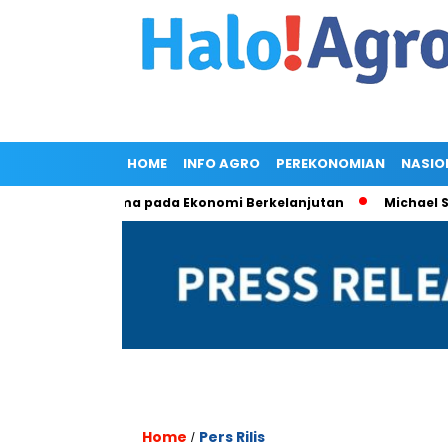
HOME
INFO AGRO
PEREKONOMIAN
NASIO
itmen Bersama pada Ekonomi Berkelanjutan
Michael Soeryad
Home
Pers Rilis
/