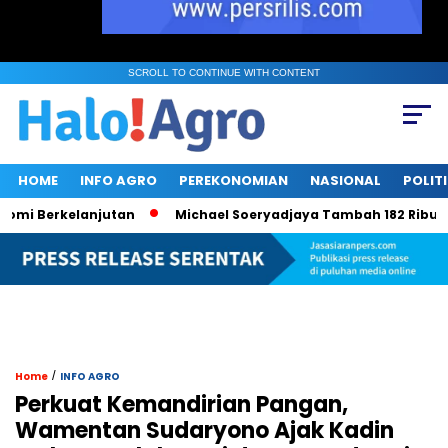
SCROLL TO CONTINUE WITH CONTENT
HOME
INFO AGRO
PEREKONOMIAN
NASIONAL
POLIT
Berkelanjutan
Michael Soeryadjaya Tambah 182 Ribu Saham S
/
Home
INFO AGRO
Perkuat Kemandirian Pangan,
Wamentan Sudaryono Ajak Kadin