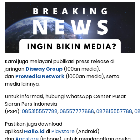
Kami juga melayani publikasi press release di
jaringan
Disway Group
(100an media),
dan
ProMedia Network
(1000an media), serta
media lainnya.
Untuk informasi, hubungi WhatsApp Center Pusat
Siaran Pers Indonesia
(PSPI):
085315557788
,
08557777888
,
087815557788
,
08
Pastikan juga download
aplikasi
Hallo.id
di
Playstore
(Android)
dan
Appstore
(iphone), untuk mendapatkan aneka