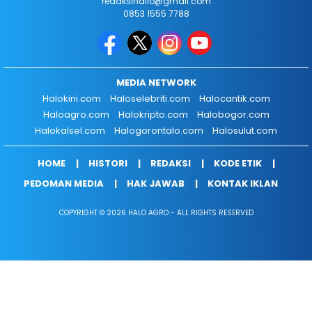
redaksihallo@gmail.com
0853 1555 7788
MEDIA NETWORK
Halokini.com
Haloselebriti.com
Halocantik.com
Haloagro.com
Halokripto.com
Halobogor.com
Halokalsel.com
Halogorontalo.com
Halosulut.com
HOME
HISTORI
REDAKSI
KODE ETIK
PEDOMAN MEDIA
HAK JAWAB
KONTAK IKLAN
COPYRIGHT © 2026 HALO AGRO - ALL RIGHTS RESERVED