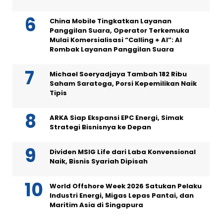
China Mobile Tingkatkan Layanan
Panggilan Suara, Operator Terkemuka
Mulai Komersialisasi “Calling + AI”: AI
Rombak Layanan Panggilan Suara
Michael Soeryadjaya Tambah 182 Ribu
Saham Saratoga, Porsi Kepemilikan Naik
Tipis
ARKA Siap Ekspansi EPC Energi, Simak
Strategi Bisnisnya ke Depan
Dividen MSIG Life dari Laba Konvensional
Naik, Bisnis Syariah Dipisah
World Offshore Week 2026 Satukan Pelaku
Industri Energi, Migas Lepas Pantai, dan
Maritim Asia di Singapura