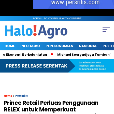
SCROLL TO CONTINUE WITH CONTENT
HOME
INFO AGRO
PEREKONOMIAN
NASIONAL
POLIT
konomi Berkelanjutan
Michael Soeryadjaya Tambah 182 Ribu
/
Home
Pers Rilis
Prince Retail Perluas Penggunaan
RELEX untuk Memperkuat