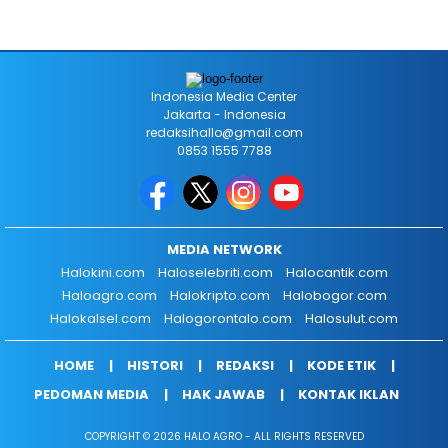
Indonesia Media Center
Jakarta - Indonesia
redaksihallo@gmail.com
0853 1555 7788
MEDIA NETWORK
Halokini.com
Haloselebriti.com
Halocantik.com
Haloagro.com
Halokripto.com
Halobogor.com
Halokalsel.com
Halogorontalo.com
Halosulut.com
HOME
HISTORI
REDAKSI
KODE ETIK
PEDOMAN MEDIA
HAK JAWAB
KONTAK IKLAN
COPYRIGHT © 2026 HALO AGRO - ALL RIGHTS RESERVED