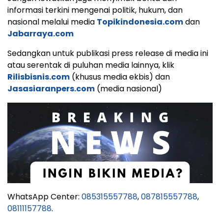
informasi terkini mengenai politik, hukum, dan
nasional melalui media
Topikindonesia.com
dan
Jabarraya.com
Sedangkan untuk publikasi press release di media ini
atau serentak di puluhan media lainnya, klik
Rilisbisnis.com
(khusus media ekbis) dan
Jasasiaranpers.com
(media nasional)
WhatsApp Center:
085315557788
,
087815557788
,
08111157788
.