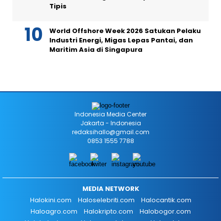
Tipis
World Offshore Week 2026 Satukan Pelaku
Industri Energi, Migas Lepas Pantai, dan
Maritim Asia di Singapura
Indonesia Media Center
Jakarta - Indonesia
redaksihallo@gmail.com
0853 1555 7788
MEDIA NETWORK
Halokini.com
Haloselebriti.com
Halocantik.com
Haloagro.com
Halokripto.com
Halobogor.com