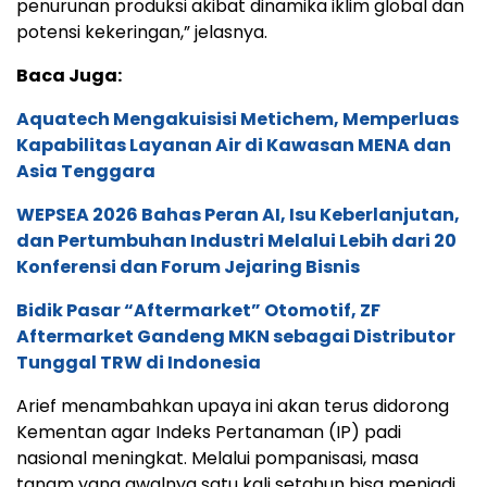
penurunan produksi akibat dinamika iklim global dan
potensi kekeringan,” jelasnya.
Baca Juga:
Aquatech Mengakuisisi Metichem, Memperluas
Kapabilitas Layanan Air di Kawasan MENA dan
Asia Tenggara
WEPSEA 2026 Bahas Peran AI, Isu Keberlanjutan,
dan Pertumbuhan Industri Melalui Lebih dari 20
Konferensi dan Forum Jejaring Bisnis
Bidik Pasar “Aftermarket” Otomotif, ZF
Aftermarket Gandeng MKN sebagai Distributor
Tunggal TRW di Indonesia
Arief menambahkan upaya ini akan terus didorong
Kementan agar Indeks Pertanaman (IP) padi
nasional meningkat. Melalui pompanisasi, masa
tanam yang awalnya satu kali setahun bisa menjadi