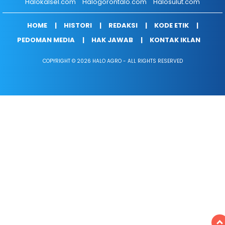
Halokalsel.com
Halogorontalo.com
Halosulut.com
HOME
HISTORI
REDAKSI
KODE ETIK
PEDOMAN MEDIA
HAK JAWAB
KONTAK IKLAN
COPYRIGHT © 2026 HALO AGRO - ALL RIGHTS RESERVED