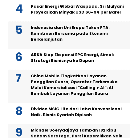
Pasar Energi Global Waspada, Sri Mulyani
Proyeksikan Minyak USD 66–94 per Barel
Indonesia dan Uni Eropa Teken FTA:
Komitmen Bersama pada Ekonomi
Berkelanjutan
ARKA Siap Ekspansi EPC Energi, Simak
Strategi Bisnisnya ke Depan
China Mobile Tingkatkan Layanan
Panggilan Suara, Operator Terkemuka
Mulai Komersialisasi “Calling + AI”: AI
Rombak Layanan Panggilan Suara
Dividen MSIG Life dari Laba Konvensional
Naik, Bisnis Syariah Dipisah
Michael Soeryadjaya Tambah 182 Ribu
Saham Saratoga, Porsi Kepemilikan Naik