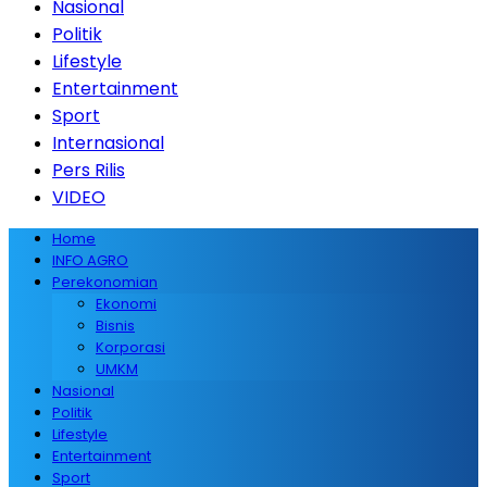
Nasional
Politik
Lifestyle
Entertainment
Sport
Internasional
Pers Rilis
VIDEO
Home
INFO AGRO
Perekonomian
Ekonomi
Bisnis
Korporasi
UMKM
Nasional
Politik
Lifestyle
Entertainment
Sport