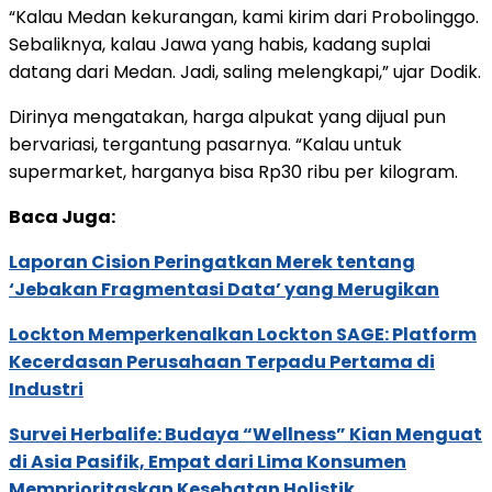
“Kalau Medan kekurangan, kami kirim dari Probolinggo.
Sebaliknya, kalau Jawa yang habis, kadang suplai
datang dari Medan. Jadi, saling melengkapi,” ujar Dodik.
Dirinya mengatakan, harga alpukat yang dijual pun
bervariasi, tergantung pasarnya. “Kalau untuk
supermarket, harganya bisa Rp30 ribu per kilogram.
Baca Juga:
Laporan Cision Peringatkan Merek tentang
‘Jebakan Fragmentasi Data’ yang Merugikan
Lockton Memperkenalkan Lockton SAGE: Platform
Kecerdasan Perusahaan Terpadu Pertama di
Industri
Survei Herbalife: Budaya “Wellness” Kian Menguat
di Asia Pasifik, Empat dari Lima Konsumen
Memprioritaskan Kesehatan Holistik