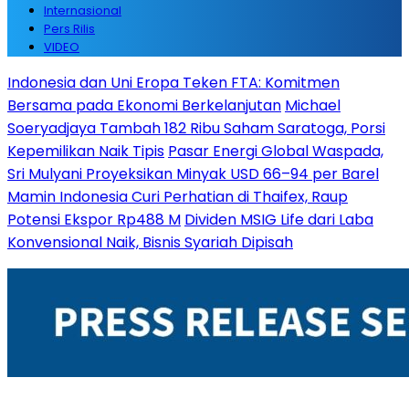
Internasional
Pers Rilis
VIDEO
Indonesia dan Uni Eropa Teken FTA: Komitmen
Bersama pada Ekonomi Berkelanjutan
Michael
Soeryadjaya Tambah 182 Ribu Saham Saratoga, Porsi
Kepemilikan Naik Tipis
Pasar Energi Global Waspada,
Sri Mulyani Proyeksikan Minyak USD 66–94 per Barel
Mamin Indonesia Curi Perhatian di Thaifex, Raup
Potensi Ekspor Rp488 M
Dividen MSIG Life dari Laba
Konvensional Naik, Bisnis Syariah Dipisah