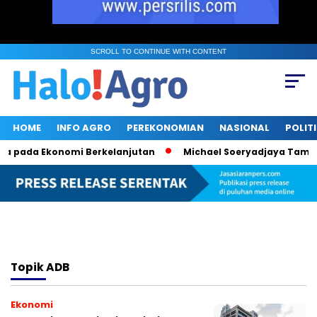
SCROLL TO CONTINUE WITH CONTENT
HOME
INFO AGRO
PEREKONOMIAN
NASIONAL
POLIT
a pada Ekonomi Berkelanjutan
Michael Soeryadjaya Tambah 
Topik
ADB
Ekonomi