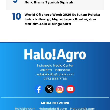
Naik, Bisnis Syariah Dipisah
World Offshore Week 2026 Satukan Pelaku
Industri Energi, Migas Lepas Pantai, dan
Maritim Asia di Singapura
Indonesia Media Center
Jakarta - Indonesia
redaksihallo@gmail.com
0853 1555 7788
MEDIA NETWORK
Halokini.com
Haloselebriti.com
Halocantik.com