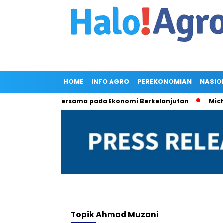
HOME
INFO AGRO
PEREKONOMIAN
NASIO
TA: Komitmen Bersama pada Ekonomi Berkelanjutan
Michael
Topik
Ahmad Muzani