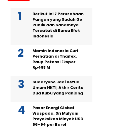
Berikut Ini 7 Perusahaan
Pangan yang Sudah Go
Publik dan Sahamnya
Tercatat di Bursa Efek
Indonesia
Mamin Indonesia Curi
Perhatian di Thaifex,
Raup Potensi Ekspor
Rp488 M
Sudaryono Jadi Ketua
Umum HKTI, Akhir Cerita
Dua Kubu yang Panjang
Pasar Energi Global
Waspada, Sri Mulyani
Proyeksikan Minyak USD
66–94 per Barel