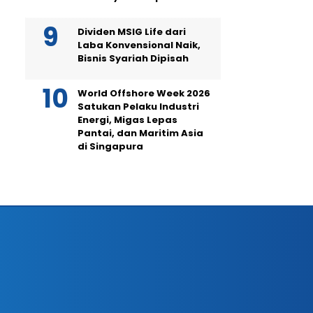
Dividen MSIG Life dari
Laba Konvensional Naik,
Bisnis Syariah Dipisah
World Offshore Week 2026
Satukan Pelaku Industri
Energi, Migas Lepas
Pantai, dan Maritim Asia
di Singapura