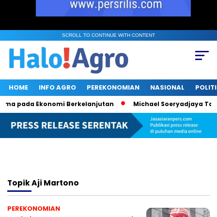
SCROLL TO CONTINUE WITH CONTENT
HOME
INFO AGRO
PEREKONOMIAN
NASIONAL
POLIT
ama pada Ekonomi Berkelanjutan
Michael Soeryadjaya Tamba
Topik
Aji Martono
PEREKONOMIAN