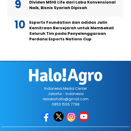
Dividen MSIG Life dari Laba Konvensional
Naik, Bisnis Syariah Dipisah
Esports Foundation dan adidas Jalin
Kemitraan Bersejarah untuk Membekali
Seluruh Tim pada Penyelenggaraan
Perdana Esports Nations Cup
Indonesia Media Center
Jakarta - Indonesia
redaksihallo@gmail.com
0853 1555 7788