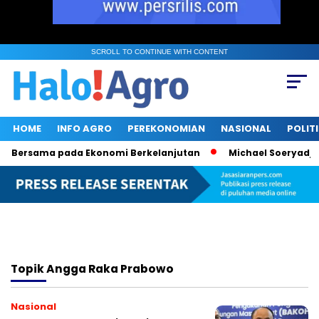
SCROLL TO CONTINUE WITH CONTENT
HOME
INFO AGRO
PEREKONOMIAN
NASIONAL
POLIT
n Bersama pada Ekonomi Berkelanjutan
Michael Soeryadjaya
Topik
Angga Raka Prabowo
Nasional