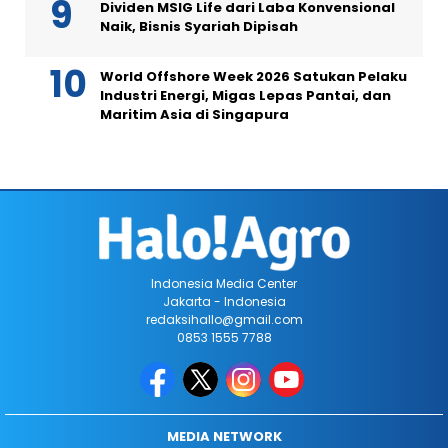
Dividen MSIG Life dari Laba Konvensional
Naik, Bisnis Syariah Dipisah
World Offshore Week 2026 Satukan Pelaku
Industri Energi, Migas Lepas Pantai, dan
Maritim Asia di Singapura
Indonesia Media Center
Jakarta - Indonesia
redaksihallo@gmail.com
0853 1555 7788
MEDIA NETWORK