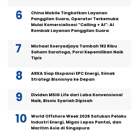
China Mobile Tingkatkan Layanan
Panggilan Suara, Operator Terkemuka
Mulai Komersialisasi “Calling + AI”: AI
Rombak Layanan Panggilan Suara
Michael Soeryadjaya Tambah 182 Ribu
Saham Saratoga, Porsi Kepemilikan Naik
Tipis
ARKA Siap Ekspansi EPC Energi, Simak
Strategi Bisnisnya ke Depan
Dividen MSIG Life dari Laba Konvensional
Naik, Bisnis Syariah Dipisah
World Offshore Week 2026 Satukan Pelaku
Industri Energi, Migas Lepas Pantai, dan
Maritim Asia di Singapura