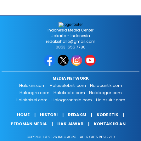
Indonesia Media Center
Jakarta - Indonesia
redaksihallo@gmail.com
0853 1555 7788
MEDIA NETWORK
Halokini.com
Haloselebriti.com
Halocantik.com
Haloagro.com
Halokripto.com
Halobogor.com
Halokalsel.com
Halogorontalo.com
Halosulut.com
HOME
HISTORI
REDAKSI
KODE ETIK
PEDOMAN MEDIA
HAK JAWAB
KONTAK IKLAN
COPYRIGHT © 2026 HALO AGRO - ALL RIGHTS RESERVED