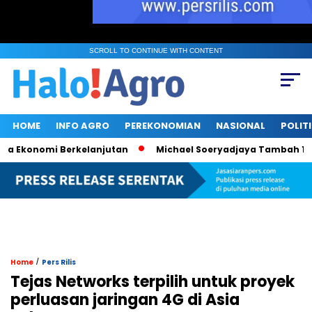
SCROLL TO CONTINUE WITH CONTENT
HOME
INFO AGRO
PEREKONOMIAN
NASIONAL
POLIT
konomi Berkelanjutan
Michael Soeryadjaya Tambah 182 Ribu
/
Home
Pers Rilis
Tejas Networks terpilih untuk proyek
perluasan jaringan 4G di Asia