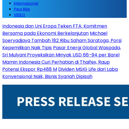
Internasional
Pers Rilis
VIDEO
Indonesia dan Uni Eropa Teken FTA: Komitmen
Bersama pada Ekonomi Berkelanjutan
Michael
Soeryadjaya Tambah 182 Ribu Saham Saratoga, Porsi
Kepemilikan Naik Tipis
Pasar Energi Global Waspada,
Sri Mulyani Proyeksikan Minyak USD 66–94 per Barel
Mamin Indonesia Curi Perhatian di Thaifex, Raup
Potensi Ekspor Rp488 M
Dividen MSIG Life dari Laba
Konvensional Naik, Bisnis Syariah Dipisah