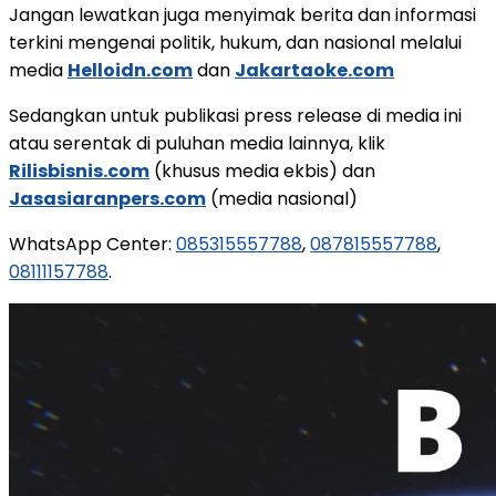
Jangan lewatkan juga menyimak berita dan informasi
terkini mengenai politik, hukum, dan nasional melalui
media
Helloidn.com
dan
Jakartaoke.com
Sedangkan untuk publikasi press release di media ini
atau serentak di puluhan media lainnya, klik
Rilisbisnis.com
(khusus media ekbis) dan
Jasasiaranpers.com
(media nasional)
WhatsApp Center:
085315557788
,
087815557788
,
08111157788
.