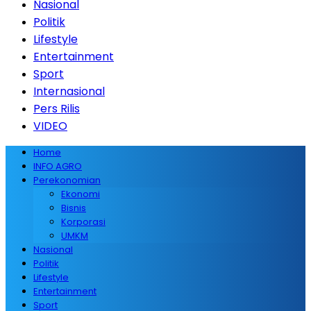
Nasional
Politik
Lifestyle
Entertainment
Sport
Internasional
Pers Rilis
VIDEO
Home
INFO AGRO
Perekonomian
Ekonomi
Bisnis
Korporasi
UMKM
Nasional
Politik
Lifestyle
Entertainment
Sport