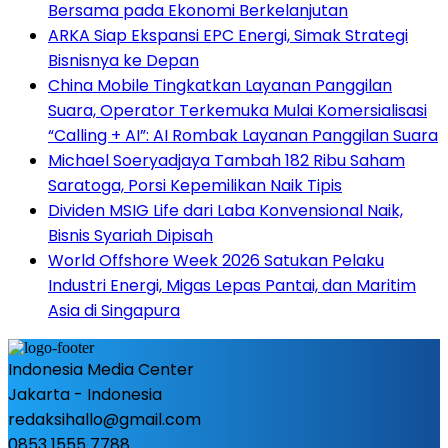
Bersama pada Ekonomi Berkelanjutan
ARKA Siap Ekspansi EPC Energi, Simak Strategi
Bisnisnya ke Depan
China Mobile Tingkatkan Layanan Panggilan
Suara, Operator Terkemuka Mulai Komersialisasi
“Calling + AI”: AI Rombak Layanan Panggilan Suara
Michael Soeryadjaya Tambah 182 Ribu Saham
Saratoga, Porsi Kepemilikan Naik Tipis
Dividen MSIG Life dari Laba Konvensional Naik,
Bisnis Syariah Dipisah
World Offshore Week 2026 Satukan Pelaku
Industri Energi, Migas Lepas Pantai, dan Maritim
Asia di Singapura
Indonesia Media Center
Jakarta - Indonesia
redaksihallo@gmail.com
0853 1555 7788