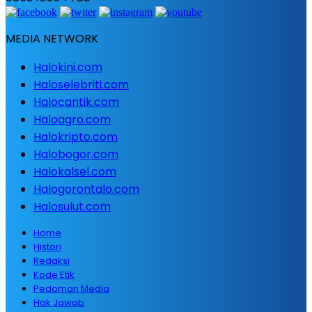
MEDIA NETWORK
Halokini.com
Haloselebriti.com
Halocantik.com
Haloagro.com
Halokripto.com
Halobogor.com
Halokalsel.com
Halogorontalo.com
Halosulut.com
Home
Histori
Redaksi
Kode Etik
Pedoman Media
Hak Jawab