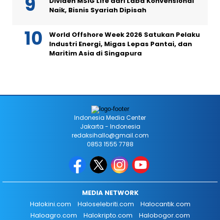
Dividen MSIG Life dari Laba Konvensional
Naik, Bisnis Syariah Dipisah
World Offshore Week 2026 Satukan Pelaku
Industri Energi, Migas Lepas Pantai, dan
Maritim Asia di Singapura
Indonesia Media Center
Jakarta - Indonesia
redaksihallo@gmail.com
0853 1555 7788
MEDIA NETWORK
Halokini.com
Haloselebriti.com
Halocantik.com
Haloagro.com
Halokripto.com
Halobogor.com