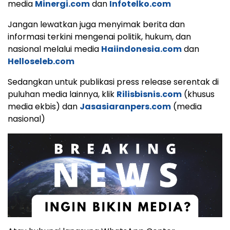
media
Minergi.com
dan
Infotelko.com
Jangan lewatkan juga menyimak berita dan
informasi terkini mengenai politik, hukum, dan
nasional melalui media
Haiindonesia.com
dan
Helloseleb.com
Sedangkan untuk publikasi press release serentak di
puluhan media lainnya, klik
Rilisbisnis.com
(khusus
media ekbis) dan
Jasasiaranpers.com
(media
nasional)