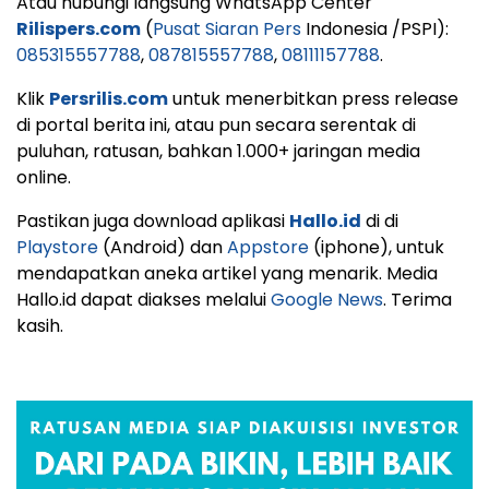
Atau hubungi langsung WhatsApp Center
Rilispers.com
(
Pusat Siaran Pers
Indonesia /PSPI):
085315557788
,
087815557788
,
08111157788
.
Klik
Persrilis.com
untuk menerbitkan press release
di portal berita ini, atau pun secara serentak di
puluhan, ratusan, bahkan 1.000+ jaringan media
online.
Pastikan juga download aplikasi
Hallo.id
di di
Playstore
(Android) dan
Appstore
(iphone), untuk
mendapatkan aneka artikel yang menarik. Media
Hallo.id dapat diakses melalui
Google News
. Terima
kasih.