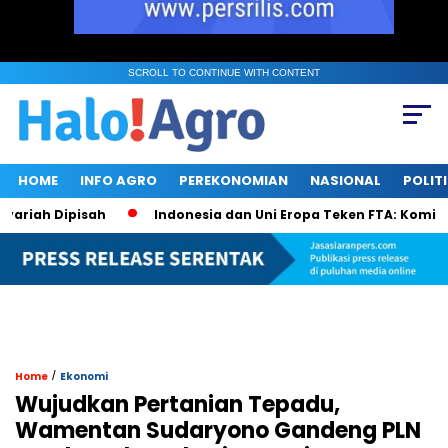
SCROLL TO CONTINUE WITH CONTENT
HOME
INFO AGRO
PEREKONOMIAN
NASIONAL
POLIT
iah Dipisah
Indonesia dan Uni Eropa Teken FTA: Komitmen 
/
Home
Ekonomi
Wujudkan Pertanian Tepadu,
Wamentan Sudaryono Gandeng PLN