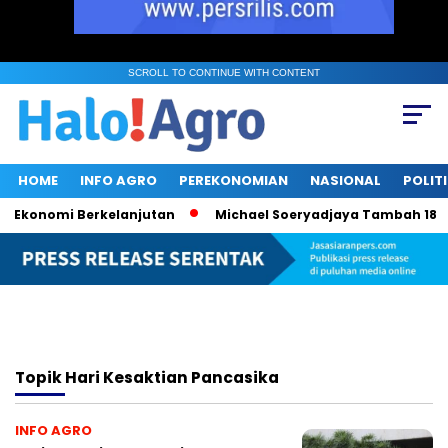
SCROLL TO CONTINUE WITH CONTENT
HOME
INFO AGRO
PEREKONOMIAN
NASIONAL
POLIT
 Ekonomi Berkelanjutan
Michael Soeryadjaya Tambah 182 Rib
Topik
Hari Kesaktian Pancasika
INFO AGRO