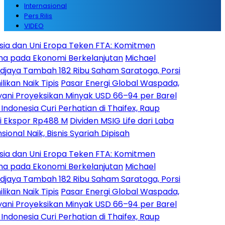
Internasional
Pers Rilis
VIDEO
 Uni Eropa Teken FTA: Komitmen
Ekonomi Berkelanjutan
Michael
ambah 182 Ribu Saham Saratoga, Porsi
k Tipis
Pasar Energi Global Waspada,
oyeksikan Minyak USD 66–94 per Barel
a Curi Perhatian di Thaifex, Raup
r Rp488 M
Dividen MSIG Life dari Laba
ik, Bisnis Syariah Dipisah
 Uni Eropa Teken FTA: Komitmen
Ekonomi Berkelanjutan
Michael
ambah 182 Ribu Saham Saratoga, Porsi
k Tipis
Pasar Energi Global Waspada,
oyeksikan Minyak USD 66–94 per Barel
a Curi Perhatian di Thaifex, Raup