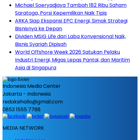
Michael Soeryadjaya Tambah 182 Ribu Saham
Saratoga, Porsi Kepemilikan Naik Tipis
ARKA Siap Ekspansi EPC Energi, Simak Strategi
Bisnisnya ke Depan
Dividen MSIG Life dari Laba Konvensional Naik,
Bisnis Syariah Dipisah
World Offshore Week 2026 Satukan Pelaku
Industri Energi, Migas Lepas Pantai, dan Maritim
Asia di Singapura
Indonesia Media Center
Jakarta - Indonesia
redaksihallo@gmail.com
0853 1555 7788
MEDIA NETWORK