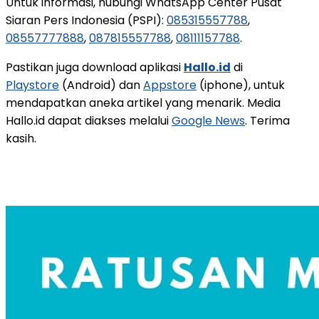
Untuk informasi, hubungi WhatsApp Center Pusat
Siaran Pers Indonesia (PSPI):
085315557788
,
08557777888
,
087815557788
,
08111157788
.
Pastikan juga download aplikasi
Hallo.id
di
Playstore
(Android) dan
Appstore
(iphone), untuk
mendapatkan aneka artikel yang menarik. Media
Hallo.id dapat diakses melalui
Google News
. Terima
kasih.