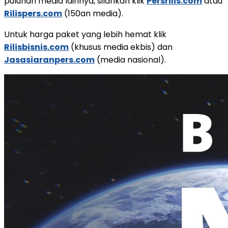
puluhan media lainnya, silahkan klik
Persrilis.com
atau
Rilispers.com
(150an media).
Untuk harga paket yang lebih hemat klik
Rilisbisnis.com
(khusus media ekbis) dan
Jasasiaranpers.com
(media nasional).