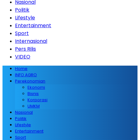
Nasional
Politik
Lifestyle
Entertainment
Sport
Internasional
Pers Rilis
VIDEO
Home
INFO AGRO
Perekonomian
Ekonomi
Bisnis
Korporasi
UMKM
Nasional
Politik
Lifestyle
Entertainment
Sport