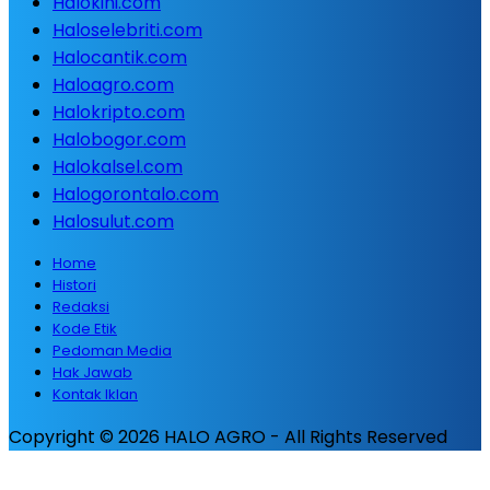
Halokini.com
Haloselebriti.com
Halocantik.com
Haloagro.com
Halokripto.com
Halobogor.com
Halokalsel.com
Halogorontalo.com
Halosulut.com
Home
Histori
Redaksi
Kode Etik
Pedoman Media
Hak Jawab
Kontak Iklan
Copyright © 2026 HALO AGRO - All Rights Reserved