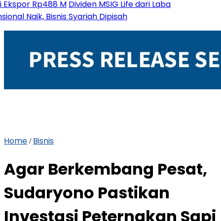
r Rp488 M
Dividen MSIG Life dari Laba
ik, Bisnis Syariah Dipisah
Home
Bisnis
/
Agar Berkembang Pesat,
Sudaryono Pastikan
Investasi Peternakan Sapi