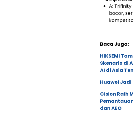
A: Trifinit
bocor, ser
kompetito
Baca Juga:
HIKSEMI Tam
Skenario di
AI di Asia T
Huawei Jadi
Cision Raih
Pemantauan d
dan AEO