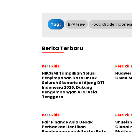
Tag :
BPA Free
Food Grade Indones
Berita Terbaru
Pers Rilis
Pers Rili
HIKSEMI Tampilkan Solusi
Huawei 
Penyimpanan Data untuk
GSMA M
Seluruh Skenario di Ajang DTI
Indonesia 2026, Dukung
Pengembangan AI di Asia
Tenggara
Pers Rilis
Pers Rili
Fair Finance Asia Desak
Shueish
Perbankan Hentikan
Global 
Pendanaan untuk Sektor Batu
Platfo