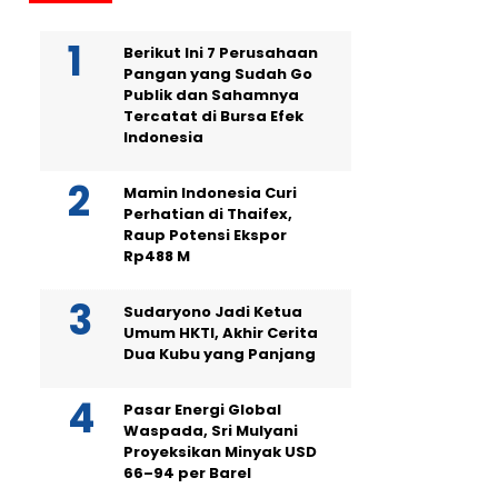
Berikut Ini 7 Perusahaan
Pangan yang Sudah Go
Publik dan Sahamnya
Tercatat di Bursa Efek
Indonesia
Mamin Indonesia Curi
Perhatian di Thaifex,
Raup Potensi Ekspor
Rp488 M
Sudaryono Jadi Ketua
Umum HKTI, Akhir Cerita
Dua Kubu yang Panjang
Pasar Energi Global
Waspada, Sri Mulyani
Proyeksikan Minyak USD
66–94 per Barel