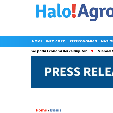
HOME
INFO AGRO
PEREKONOMIAN
NASIO
mitmen Bersama pada Ekonomi Berkelanjutan
Michael Soery
Home
Bisnis
/