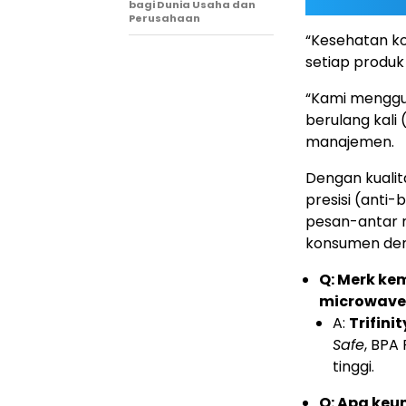
bagi Dunia Usaha dan
Perusahaan
“Kesehatan k
setiap produk y
“Kami menggun
berulang kali 
manajemen.
Dengan kualit
presisi (anti-
pesan-antar 
konsumen den
Q: Merk k
microwave
A:
Trifinit
Safe
, BPA
tinggi.
Q: Apa keu