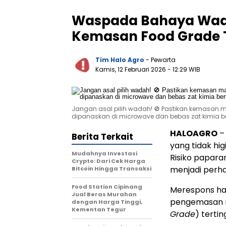
Waspada Bahaya Wada
Kemasan Food Grade 
Tim Halo Agro
- Pewarta
Kamis, 12 Februari 2026
- 12:29 WIB
Jangan asal pilih wadah! 🚫 Pastikan kemasan m
dipanaskan di microwave dan bebas zat kimia 
HALOAGRO
Berita Terkait
yang tidak hi
Mudahnya Investasi
Risiko papara
Crypto: Dari Cek Harga
menjadi perhat
Bitcoin Hingga Transaksi
Food Station Cipinang
Merespons hal
Jual Beras Murahan
pengemasan 
dengan Harga Tinggi,
Kementan Tegur
Grade
) tertin