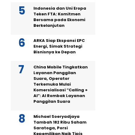
Indonesia dan Uni Eropa
Teken FTA: Komitmen
Bersama pada Ekonomi
Berkelanjutan
ARKA Siap Ekspansi EPC
Energi, Simak Strategi
Bisnisnya ke Depan
China Mobile Tingkatkan
Layanan Panggilan
Suara, Operator
Terkemuka Mulai
Komersialisasi “Calling +
AI”: AI Rombak Layanan
Panggilan Suara
Michael Soeryadjaya
Tambah 182 Ribu Saham
Saratoga, Porsi
Kepemilikan Naik Tipis