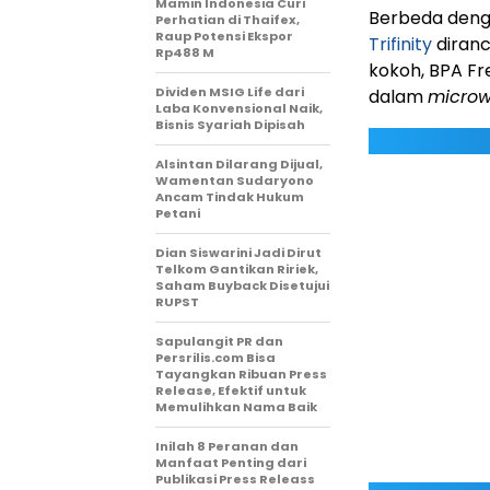
Mamin Indonesia Curi
Berbeda denga
Perhatian di Thaifex,
Raup Potensi Ekspor
Trifinity
diranc
Rp488 M
kokoh, BPA Fr
Dividen MSIG Life dari
dalam
micro
Laba Konvensional Naik,
Bisnis Syariah Dipisah
Alsintan Dilarang Dijual,
Wamentan Sudaryono
Ancam Tindak Hukum
Petani
Dian Siswarini Jadi Dirut
Telkom Gantikan Ririek,
Saham Buyback Disetujui
RUPST
Sapulangit PR dan
Persrilis.com Bisa
Tayangkan Ribuan Press
Release, Efektif untuk
Memulihkan Nama Baik
Inilah 8 Peranan dan
Manfaat Penting dari
Publikasi Press Releass