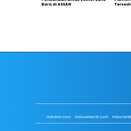
Bara di ASEAN
Tersedi
Halokini.com
Haloselebriti.com
Halocant