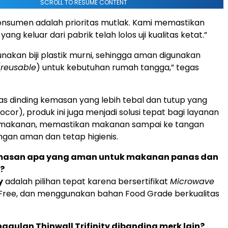
SCROLL TO RESUME CONTENT
onsumen adalah prioritas mutlak. Kami memastikan
ang keluar dari pabrik telah lolos uji kualitas ketat.”
akan biji plastik murni, sehingga aman digunakan
(
reusable
) untuk kebutuhan rumah tangga,” tegas
as dinding kemasan yang lebih tebal dan tutup yang
bocor), produk ini juga menjadi solusi tepat bagi layanan
makanan, memastikan makanan sampai ke tangan
gan aman dan tetap higienis.
emasan apa yang aman untuk makanan panas dan
?
y
adalah pilihan tepat karena bersertifikat
Microwave
 Free, dan menggunakan bahan Food Grade berkualitas
nggulan Thinwall Trifinity dibanding merk lain?