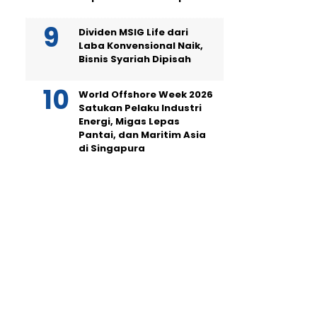
Dividen MSIG Life dari
Laba Konvensional Naik,
Bisnis Syariah Dipisah
World Offshore Week 2026
Satukan Pelaku Industri
Energi, Migas Lepas
Pantai, dan Maritim Asia
di Singapura