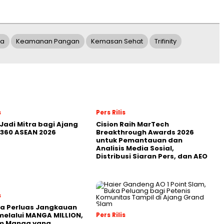
ia
Keamanan Pangan
Kemasan Sehat
Trifinity
s
Pers Rilis
Jadi Mitra bagi Ajang
Cision Raih MarTech
360 ASEAN 2026
Breakthrough Awards 2026
untuk Pemantauan dan
Analisis Media Sosial,
Distribusi Siaran Pers, dan AEO
s
a Perluas Jangkauan
melalui MANGA MILLION,
Pers Rilis
rm Manga yang