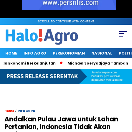
SCROLL TO CONTINUE WITH CONTENT
HOME
INFO AGRO
PEREKONOMIAN
NASIONAL
POLIT
Ekonomi Berkelanjutan
Michael Soeryadjaya Tambah 182 Rib
/
Home
INFO AGRO
Andalkan Pulau Jawa untuk Lahan
Pertanian, Indonesia Tidak Akan