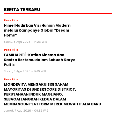
BERITA TERBARU
Pers Rilis
Himel Hadirkan Visi Hunian Modern
melalui Kampanye Global “Dream
Home”
Sabtu, 8 Agu 2026 - 14:26 WIB
Pers Rilis
FAMILIARITÉ: Ketika Sinema dan
Sastra Bertemu dalam Sebuah Karya
Puitis
Sabtu, 8 Agu 2026 - 14:19 WIB
Pers Rilis
MONDEVITA MENGAKUISISI SAHAM
MAYORITAS DI UNDERSCORE DISTRICT,
PERUSAHAAN INDUK MAGLIANO,
SEBAGAI LANGKAH KEDUA DALAM
MEMBANGUN PLATFORM MEREK MEWAH ITALIA BARU
Jumat, 7 Agu 2026 - 09:32 WIB