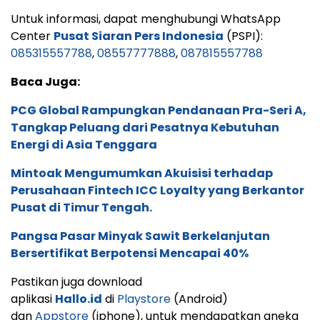
Untuk informasi, dapat menghubungi WhatsApp
Center
Pusat Siaran Pers Indonesia
(PSPI):
085315557788
,
08557777888
,
087815557788
Baca Juga:
PCG Global Rampungkan Pendanaan Pra-Seri A,
Tangkap Peluang dari Pesatnya Kebutuhan
Energi di Asia Tenggara
Mintoak Mengumumkan Akuisisi terhadap
Perusahaan Fintech ICC Loyalty yang Berkantor
Pusat di Timur Tengah.
Pangsa Pasar Minyak Sawit Berkelanjutan
Bersertifikat Berpotensi Mencapai 40%
Pastikan juga download
aplikasi
Hallo.id
di
Playstore
(Android)
dan
Appstore
(iphone), untuk mendapatkan aneka