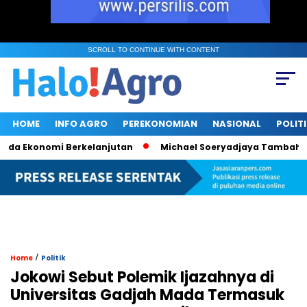
SCROLL TO CONTINUE WITH CONTENT
HOME
INFO AGRO
PEREKONOMIAN
NASIONAL
POLIT
 Ekonomi Berkelanjutan
Michael Soeryadjaya Tambah 182 Ri
/
Home
Politik
Jokowi Sebut Polemik Ijazahnya di
Universitas Gadjah Mada Termasuk