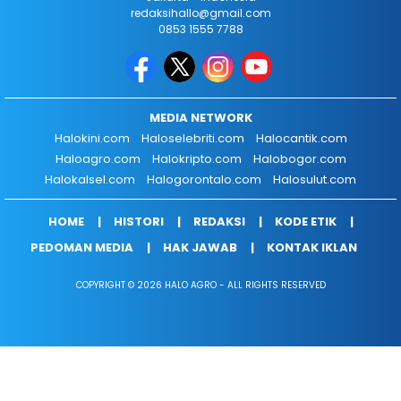
redaksihallo@gmail.com
0853 1555 7788
MEDIA NETWORK
Halokini.com
Haloselebriti.com
Halocantik.com
Haloagro.com
Halokripto.com
Halobogor.com
Halokalsel.com
Halogorontalo.com
Halosulut.com
HOME
HISTORI
REDAKSI
KODE ETIK
PEDOMAN MEDIA
HAK JAWAB
KONTAK IKLAN
COPYRIGHT © 2026 HALO AGRO - ALL RIGHTS RESERVED