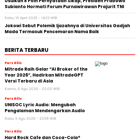
Usulkan 8 Poin Pernyataan Sikap, Presiden Prabowo
Subianto Hormati Forum Purnawirawan Prajurit TNI
Rabu, 16 April 2025 - 14:23 WIB
Jokowi Sebut Polemik Ijazahnya di Universitas Gadjah
Mada Termasuk Pencemaran Nama Baik
BERITA TERBARU
Pers Rilis
Mitrade Raih Gelar “AI Broker of the
Year 2026”, Hadirkan MitradeGPT
Versi Terbaru di Asia
Kamis, 6 Agu 2026 - 02:00 WIB
Pers Rilis
UNISOC Lyric Audio: Mengubah
Pengalaman Mendengarkan Audio
Rabu, 5 Agu 2026 - 23:58 WIB
Pers Rilis
Hard Rock Cafe dan Coca-Cola®