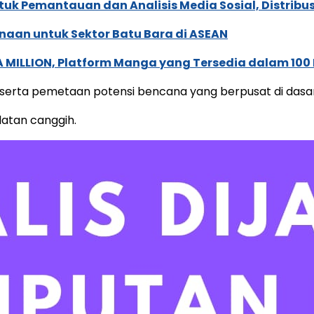
k Pemantauan dan Analisis Media Sosial, Distribusi
naan untuk Sektor Batu Bara di ASEAN
 MILLION, Platform Manga yang Tersedia dalam 100
erta pemetaan potensi bencana yang berpusat di dasar 
latan canggih.