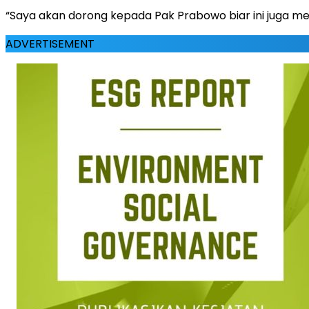
“Saya akan dorong kepada Pak Prabowo biar ini juga menja
ADVERTISEMENT