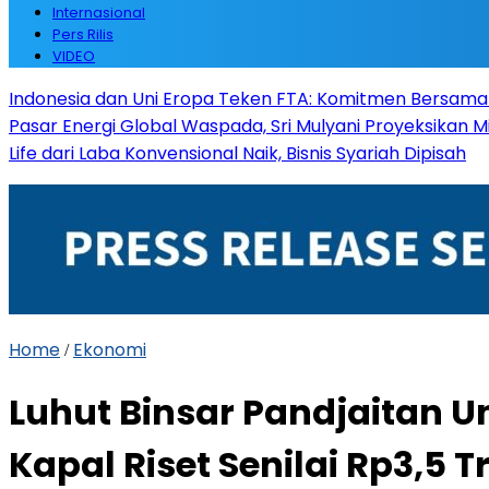
Internasional
Pers Rilis
VIDEO
Indonesia dan Uni Eropa Teken FTA: Komitmen Bersama
Pasar Energi Global Waspada, Sri Mulyani Proyeksikan 
Life dari Laba Konvensional Naik, Bisnis Syariah Dipisah
Home
Ekonomi
/
Luhut Binsar Pandjaitan U
Kapal Riset Senilai Rp3,5 Tr