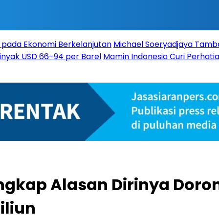
 pada Ekonomi Berkelanjutan
Michael Soeryadjaya Tambah
Minyak USD 66–94 per Barel
Mamin Indonesia Curi Perhatia
ngkap Alasan Dirinya Doro
iliun