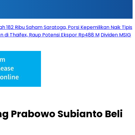
 182 Ribu Saham Saratoga, Porsi Kepemilikan Naik Tipis
n di Thaifex, Raup Potensi Ekspor Rp488 M
Dividen MSIG
ng Prabowo Subianto Beli