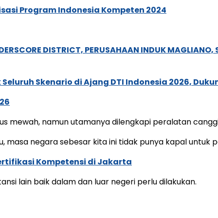
alisasi Program Indonesia Kompeten 2024
NDERSCORE DISTRICT, PERUSAHAAN INDUK MAGLIANO
Seluruh Skenario di Ajang DTI Indonesia 2026, Duk
026
arus mewah, namun utamanya dilengkapi peralatan canggi
u, masa negara sebesar kita ini tidak punya kapal untuk pe
rtifikasi Kompetensi di Jakarta
tansi lain baik dalam dan luar negeri perlu dilakukan.